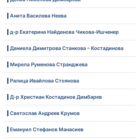
Анита Василева Неева
д-р Екатерина Найденова Чикова-Ишченер
Даниела Димитрова Станкова – Костадинова
Мирела Руменова Странджева
Ралица Ивайлова Стоянова
Д-р Христиан Костадинов Димбарев
Светослав Андреев Крумов
Емануил Стефанов Манасиев