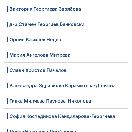
Виктория Георгиева Зарябова
д-р Стамен Георгиев Банковски
Орлин Василев Недев
Мария Ангелова Митрева
Слави Христов Пачалов
Александра Здравкова Карамитева-Дончева
Гинка Милчева Паунова-Николова
София Костадинова Кандиларова-Георгиева
Донка Николова Димбарева