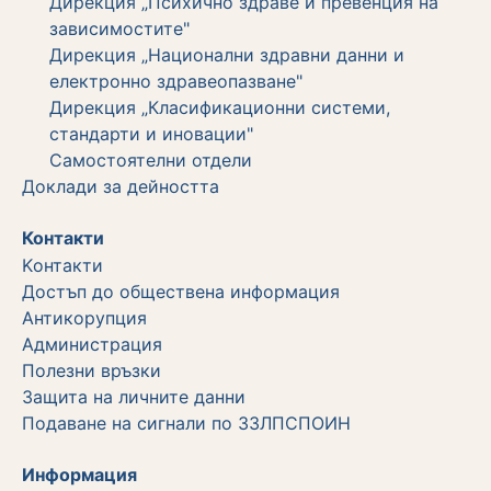
Дирекция „Психично здраве и превенция на
зависимостите"
Дирекция „Национални здравни данни и
електронно здравеопазване"
Дирекция „Класификационни системи,
стандарти и иновации"
Самостоятелни отдели
Дoклади за дейността
Контакти
Kонтакти
Достъп до обществена информация
Aнтикорупция
Администрация
Полезни връзки
Защита на личните данни
Подаване на сигнали по ЗЗЛПСПОИН
Информация