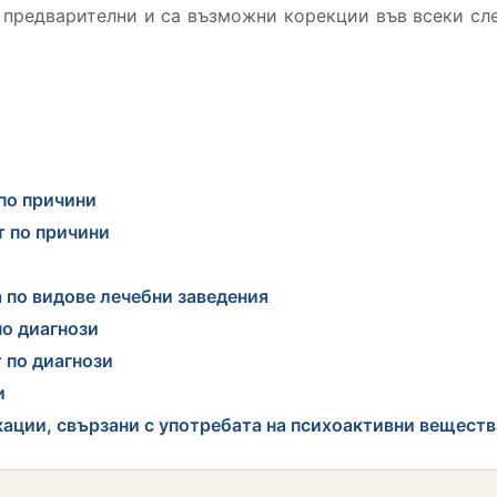
 предварителни и са възможни корекции във всеки сл
по причини
т по причини
 по видове лечебни заведения
по диагнози
 по диагнози
и
кации, свързани с употребата на психоактивни веществ