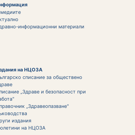
нформация
 медиите
ктуално
дравно-информационни материали
здания на НЦОЗА
ългарско списание за обществено
драве
писание „Здраве и безопасност при
абота"
правочник „Здравеопазване"
ъководства
руги издания
юлетини на НЦОЗА