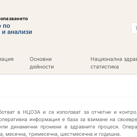
еопазването
 по
 и анализи
мация
Основни
Национална здра
дейности
статистика
и
ботват в НЦОЗА и се използват за отчетни и контро
 оперативна информация е база за взимане на своев
пили динамични промени в здравните процеси. Опер
а, месечна, тримесечна, шестмесечна и годишна.