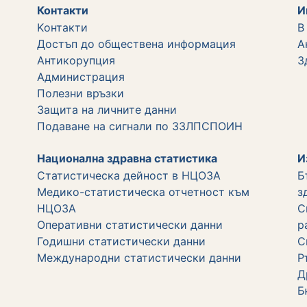
Контакти
И
Kонтакти
В
Достъп до обществена информация
А
Aнтикорупция
З
Администрация
Полезни връзки
Защита на личните данни
Подаване на сигнали по ЗЗЛПСПОИН
Национална здравна статистика
И
Статистическа дейност в НЦОЗА
Б
Медико-статистическа отчетност към
з
НЦОЗА
С
Оперативни статистически данни
р
Годишни статистически данни
С
Международни статистически данни
Р
Д
Б