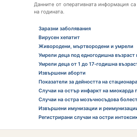
Данните от оперативната информация са
на годината.
Заразни заболявания
Вирусен хепатит
Живородени, мъртвородени и умрели
Умрели деца под едногодишна възраст 
Умрели деца от 1 до 17-годишна възрас
Извършени аборти
Показатели за дейността на стационара
Случаи на остър инфаркт на миокарда 
Случаи на остра мозъчносъдова болест
Извършени имунизации и реимунизаци
Регистрирани случаи на остри интокси