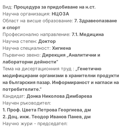
Вид:
Процедура за придобиване на н.ст.
Научна организация:
НЦОЗА
Област на висше образование:
7. Здравеопазване
и спорт
Професионално направление:
7.1. Медицина
Научна степен:
Доктор
Научна специалност:
Хигиена
Първично звено:
Дирекция „Аналитични и
лабораторни дейности”
Тема на дисертационния труд :
„
Генетично
модифицирани организми в хранителни продукти
на българския пазар. Информираност и нагласи на
потребителите.”
Кандидат:
Донка Николова Димбарева
Научен ръководител:
1. Проф. Цвета Петрова Георгиева, дм
2. Доц. инж. Теодор Иванов Панев, дм
Научно жури - председател: