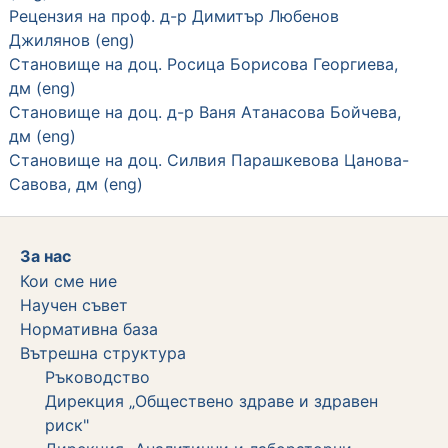
Рецензия на проф. д-р Димитър Любенов
Джилянов
(eng)
Становище на доц. Росица Борисова Георгиева,
дм
(eng)
Становище на доц. д-р Ваня Атанасова Бойчева,
дм
(eng)
Становище на доц. Силвия Парашкевова Цанова-
Савова, дм
(eng)
За нас
Кои сме ние
Научен съвет
Нормативна база
Вътрешна структура
Ръководство
Дирекция „Обществено здраве и здравен
риск"