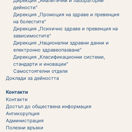
Дирекция „Аналитични и лабораторни
дейности"
Дирекция „Промоция на здраве и превенция
на болестите"
Дирекция „Психично здраве и превенция на
зависимостите"
Дирекция „Национални здравни данни и
електронно здравеопазване"
Дирекция „Класификационни системи,
стандарти и иновации"
Самостоятелни отдели
Дoклади за дейността
Контакти
Kонтакти
Достъп до обществена информация
Aнтикорупция
Администрация
Полезни връзки