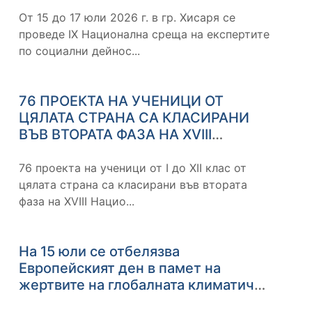
общините
От 15 до 17 юли 2026 г. в гр. Хисаря се
проведе IX Национална среща на експертите
по социални дейнос...
76 ПРОЕКТА НА УЧЕНИЦИ ОТ
ЦЯЛАТА СТРАНА СА КЛАСИРАНИ
ВЪВ ВТОРАТА ФАЗА НА XVIII
НАЦИОНАЛЕН УЧЕНИЧЕСКИ
КОНКУРС „ПОСЛАНИЦИ НА
76 проекта на ученици от I до XII клас от
ЗДРАВЕТО"
цялата страна са класирани във втората
фаза на XVIII Нацио...
На 15 юли се отбелязва
Европейският ден в памет на
жертвите на глобалната климатична
криза