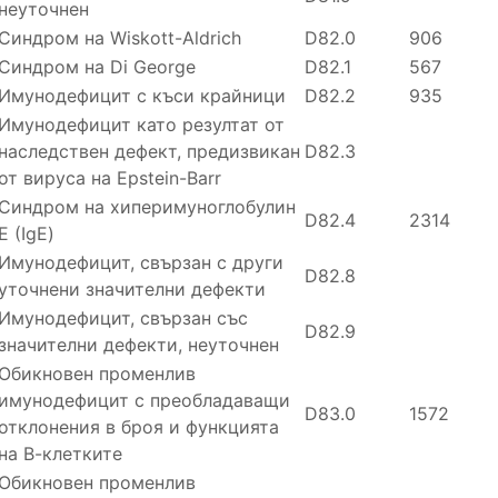
неуточнен
Синдром на Wiskott-Aldrich
D82.0
906
Синдром на Di George
D82.1
567
Имунодефицит с къси крайници
D82.2
935
Имунодефицит като резултат от
наследствен дефект, предизвикан
D82.3
от вируса на Epstein-Barr
Синдром на хиперимуноглобулин
D82.4
2314
Е (IgE)
Имунодефицит, свързан с други
D82.8
уточнени значителни дефекти
Имунодефицит, свързан със
D82.9
значителни дефекти, неуточнен
Обикновен променлив
имунодефицит с преобладаващи
D83.0
1572
отклонения в броя и функцията
на В-клетките
Обикновен променлив