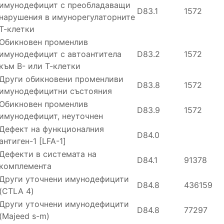
имунодефицит с преобладаващи
D83.1
1572
нарушения в имунорегулаторните
Т-клетки
Обикновен променлив
имунодефицит с автоантитела
D83.2
1572
към В- или Т-клетки
Други обикновени променливи
D83.8
1572
имунодефицитни състояния
Обикновен променлив
D83.9
1572
имунодефицит, неуточнен
Дефект на функционалния
D84.0
антиген-1 [LFA-1]
Дефекти в системата на
D84.1
91378
комплемента
Други уточнени имунодефицити
D84.8
436159
(CTLA 4)
Други уточнени имунодефицити
D84.8
77297
(Majeed s-m)