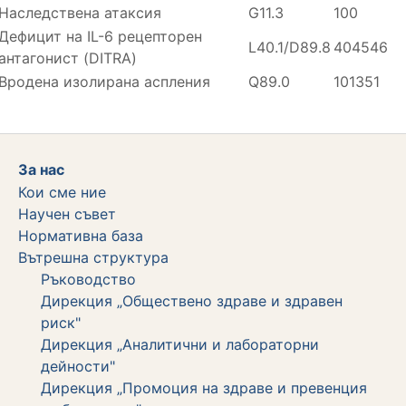
Наследствена атаксия
G11.3
100
Дефицит на IL-6 рецепторен
L40.1/D89.8
404546
антагонист (DITRA)
Вродена изолирана аспления
Q89.0
101351
За нас
Кои сме ние
Научен съвет
Нормативна база
Вътрешна структура
Ръководство
Дирекция „Обществено здраве и здравен
риск"
Дирекция „Аналитични и лабораторни
дейности"
Дирекция „Промоция на здраве и превенция