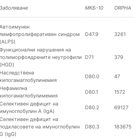
Заболяване
МКБ-10
ORPHA
Автоимунен
лимфопролиферативен синдром
D47.9
3261
(ALPS)
Функционални нарушения на
полиморфоядрените неутрофили
D71
379
(HGD)
Наследствена
D80.0
47
хипогамаглобулинемия
Нефамилна
D80.1
1572
хипогамаглобулимемия
Селективен дефицит на
D80.2
69127
имуноглобулин А (IgA)
Селективен дефицит на
подкласовете на имуноглобулин
D80.3
183675
G (IgG)