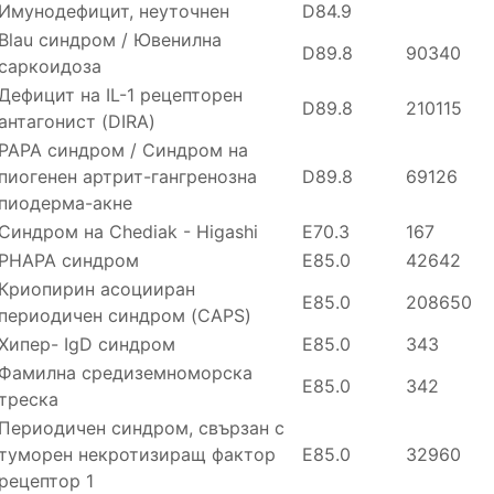
Имунодефицит, неуточнен
D84.9
Blau синдром / Ювенилна
D89.8
90340
саркоидоза
Дефицит на IL-1 рецепторен
D89.8
210115
антагонист (DIRA)
PAPA синдром / Синдром на
пиогенен артрит-гангренозна
D89.8
69126
пиодерма-акне
Синдром на Chediak - Higashi
E70.3
167
PHAPA синдром
E85.0
42642
Криопирин асоцииран
E85.0
208650
периодичен синдром (CAPS)
Хипер- IgD синдром
E85.0
343
Фамилна средиземноморска
E85.0
342
треска
Периодичен синдром, свързан с
туморен некротизиращ фактор
E85.0
32960
рецептор 1