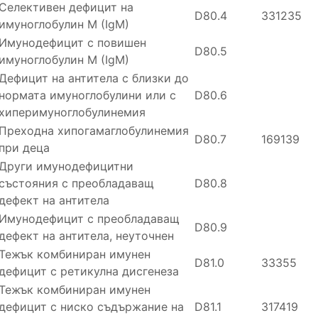
Селективен дефицит на
D80.4
331235
имуноглобулин M (IgM)
Имунодефицит с повишен
D80.5
имуноглобулин М (IgМ)
Дефицит на антитела с близки до
нормата имуноглобулини или с
D80.6
хиперимуноглобулинемия
Преходна хипогамаглобулинемия
D80.7
169139
при деца
Други имунодефицитни
състояния с преобладаващ
D80.8
дефект на антитела
Имунодефицит с преобладаващ
D80.9
дефект на антитела, неуточнен
Тежък комбиниран имунен
D81.0
33355
дефицит с ретикулна дисгенеза
Тежък комбиниран имунен
дефицит с ниско съдържание на
D81.1
317419