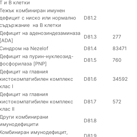
Т и В клетки
Тежък комбиниран имунен
дефицит с ниско или нормално
D81.2
съдържание на В клетки
Дефицит на аденозиндезаминаза
D81.3
277
[ADA]
Синдром на Nezelof
D81.4
83471
Дефицит на пурин-нуклеозид-
D81.5
760
фосфорилаза [PNP]
Дефицит на главния
хистокомпатибилен комплекс
D81.6
34592
клас I
Дефицит на главния
хистокомпатибилен комплекс
D81.7
572
клас II
Други комбинирани
D81.8
имунодефицити
Комбиниран имунодефицит,
D81.9