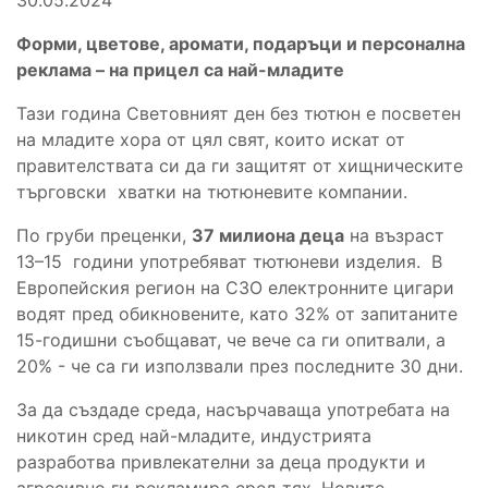
Форми, цветове, аромати, подаръци и персонална
реклама – на прицел са най-младите
Тази година Световният ден без тютюн е посветен
на младите хора от цял свят, които искат от
правителствата си да ги защитят от хищническите
търговски хватки на тютюневите компании.
По груби преценки,
37 милиона деца
на възраст
13–15 години употребяват тютюневи изделия. В
Европейския регион на СЗО електронните цигари
водят пред обикновените, като 32% от запитаните
15-годишни съобщават, че вече са ги опитвали, а
20% - че са ги използвали през последните 30 дни.
За да създаде среда, насърчаваща употребата на
никотин сред най-младите, индустрията
разработва привлекателни за деца продукти и
агресивно ги рекламира сред тях. Новите