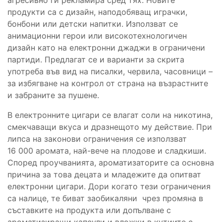
продукти са с дизайн, наподобяващ играчки,
бонбони или детски напитки. Използват се
анимационни герои или високотехнологичен
дизайн като на електронни джаджи в ограничени
партиди. Предлагат се и варианти за скрита
употреба във вид на писалки, червила, часовници –
за избягване на контрол от страна на възрастните
и забраните за пушене.
В електронните цигари се влагат соли на никотина,
смекчаващи вкуса и дразнещото му действие. При
липса на законови ограничения се използват
16 000 аромата, най-вече на плодове и сладкиши.
Според проучванията, ароматизаторите са основна
причина за това децата и младежите да опитват
електронни цигари. Дори когато тези ограничения
са налице, те биват заобикаляни чрез промяна в
съставките на продукта или допълване с
ароматизиращи капсули и вложки в кутиите с