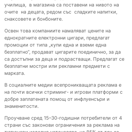
училища, в магазина са поставени на нивото на
очите на децата, редом със сладките напитки,
снаксовете и бонбоните.
Освен това компаниите намаляват цените на
еднократните електронни цигари, предлагат
промоции от типа „купи една и вземи една
безплатно“, продават цигарите поединично, за да
са достъпни за деца и подрастващи. Предлагат се
безплатни мостри или рекламни предмети с
марката.
В социалните медии всепроникващата реклама е
на почти всички стриминг- и игрови платформи с
добре заплатената помощ от инфлуенсъри и
знаменитости.
Проучване сред 15–30-годишни потребители от 4
страни със законови ограничения за реклама на
тютюневи изделия установява, че 85% от тях са