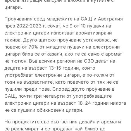
цигари.
Проучвания сред младежите на САЩ и Австралия
през 2022-2023 г. сочат, че 9 от 10 пушачи на
електронни цигари използват ароматизирани
такива. Друго щатско проучване установява, че
повече от 70% от младите пушачи на електронни
цигари биха се отказали, ако те са само с аромат
на тютюн. Във всички региони на СЗО делът на
децата на възраст 13–15 години, които
употребяват електронни цигари, е по-голям от
този на възрастните, като повечето от тях не са
пушили преди това. Според друго проучване в
САЩ, почти три четвърти от употребяващите
електронни цигари на възраст 18–24 години никога
не са пушили обикновени цигари.
Но продуктите със съответния дизайн и аромати
се рекламират и се продават най-близо до