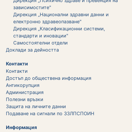
Дирекция „Психично здраве и превенция на
зависимостите"
Дирекция „Национални здравни данни и
електронно здравеопазване"
Дирекция „Класификационни системи,
стандарти и иновации"
Самостоятелни отдели
Дoклади за дейността
Контакти
Kонтакти
Достъп до обществена информация
Aнтикорупция
Администрация
Полезни връзки
Защита на личните данни
Подаване на сигнали по ЗЗЛПСПОИН
Информация