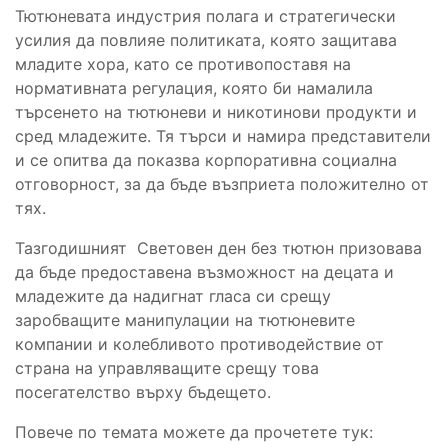
Тютюневата индустрия полага и стратегически
усилия да повлияе политиката, която защитава
младите хора, като се противопоставя на
нормативната регулация, която би намалила
търсенето на тютюневи и никотинови продукти и
сред младежите. Тя търси и намира представители
и се опитва да показва корпоративна социална
отговорност, за да бъде възприета положително от
тях.
Тазгодишният Световен ден без тютюн призовава
да бъде предоставена възможност на децата и
младежите да надигнат гласа си срещу
заробващите манипулации на тютюневите
компании и колебливото противодействие от
страна на управляващите срещу това
посегателство върху бъдещето.
Повече по темата можете да прочетете тук: