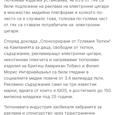
били подложени на реклама на електронни цигари
в множество медийни платформи и колкото по-
често се е случвало това, толкова по-голяма част
от тях са ставали потребители на електронни
цигари.
Според доклада „Спонсорирани от Големия Тютюн“
на Кампанията за деца, свободни от тютюн,
съдържание, рекламиращо електронни цигари,
никотинови пликчета и нагреваеми тютюневи
изделия на Бритиш Американ Тобако и Филип
Морис Интернейшънъл са били гледани в
социалните медии повече от 3.4 милиарда пъти.
Рекламно съдържание само на три известни
марки, едната от които е IQOS, е достигнало до 150
милиона младежи под 25 години.
Тютюневата индустрия заобикаля забраните за
реклама и спонсорство чрез трансгранична