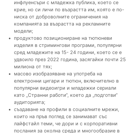
инфлуенсъри с младежка публика, което се
крие, но си личи по възрастта им, която е по-
ниска от доброволните ограничения на
компанията за възрастта на рекламните
модели;
продуктово позициониране на тютюневи
изделия в стримингови програми, популярни
сред младежите на 15- 24 години, което се е
удвоило през 2022 година, засягайки почти 25
милиона от тях;
масово изобразяване на употреба на
електронни цигари и тютюн, включително в
популярни видеоигри и младежки сериали
като „Странни работи“, което да „подготви“
аудиторията;
създаване на профили в социалните мрежи,
които на пръв поглед се занимават със
лайфстайл теми, че дори и с корпоративни
послания за околна среда и многообразие в