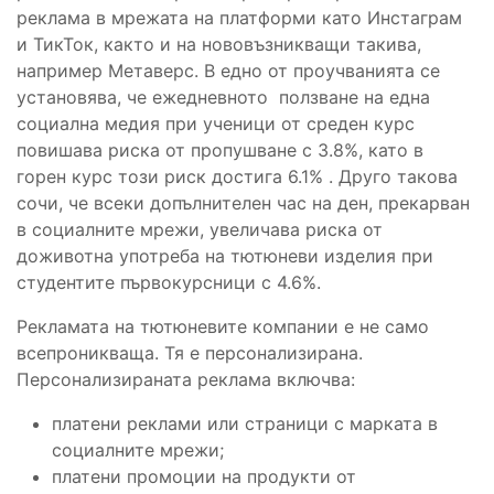
реклама в мрежата на платформи като Инстаграм
и ТикТок, както и на нововъзникващи такива,
например Метаверс. В едно от проучванията се
установява, че ежедневното ползване на една
социална медия при ученици от среден курс
повишава риска от пропушване с 3.8%, като в
горен курс този риск достига 6.1% . Друго такова
сочи, че всеки допълнителен час на ден, прекарван
в социалните мрежи, увеличава риска от
доживотна употреба на тютюневи изделия при
студентите първокурсници с 4.6%.
Рекламата на тютюневите компании е не само
всепроникваща. Тя е персонализирана.
Персонализираната реклама включва:
платени реклами или страници с марката в
социалните мрежи;
платени промоции на продукти от