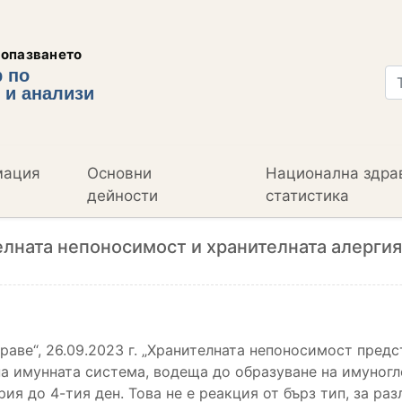
еопазването
 по
 и анализи
мация
Основни
Национална здра
дейности
статистика
елната непоносимост и хранителната алерги
драве“, 26.09.2023 г. „Хранителната непоносимост пред
я на имунната система, водеща до образуване на имуног
рия до 4-тия ден. Това не е реакция от бърз тип, за раз