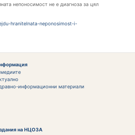
лната непоносимост не е диагноза за цял
ejdu-hranitelnata-neponosimost-i-
нформация
 медиите
ктуално
дравно-информационни материали
здания на НЦОЗА