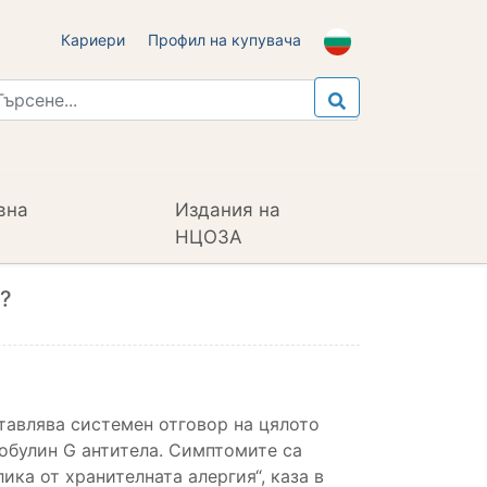
Кариери
Профил на купувача
вна
Издания на
НЦОЗА
я?
ставлява системен отговор на цялото
лобулин G антитела.
Симптомите са
лика от хранителната алергия“, каза в