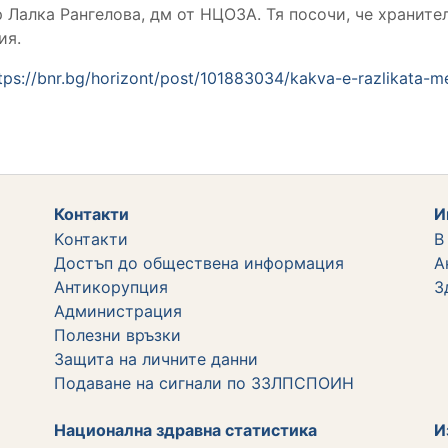
р Лалка Рангелова, дм от НЦОЗА. Тя посочи, че храните
ия.
tps://bnr.bg/horizont/post/101883034/kakva-e-razlikata-m
Контакти
И
Kонтакти
В
Достъп до обществена информация
А
Aнтикорупция
З
Администрация
Полезни връзки
Защита на личните данни
Подаване на сигнали по ЗЗЛПСПОИН
Национална здравна статистика
И