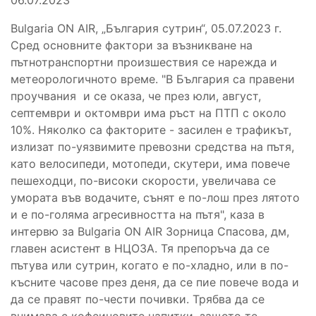
Bulgaria ON AIR, „България сутрин“, 05.07.2023 г.
Сред основните фактори за възникване на
пътнотранспортни произшествия се нарежда и
метеорологичното време. "В България са правени
проучвания и се оказа, че през юли, август,
септември и октомври има ръст на ПТП с около
10%. Няколко са факторите - засилен е трафикът,
излизат по-уязвимите превозни средства на пътя,
като велосипеди, мотопеди, скутери, има повече
пешеходци, по-високи скорости, увеличава се
умората във водачите, сънят е по-лош през лятото
и е по-голяма агресивността на пътя", каза в
интервю за Bulgaria ON AIR Зорница Спасова, дм,
главен асистент в НЦОЗА. Тя препоръча да се
пътува или сутрин, когато е по-хладно, или в по-
късните часове през деня, да се пие повече вода и
да се правят по-чести почивки. Трябва да се
внимава с кофеиновите напитки, защото те