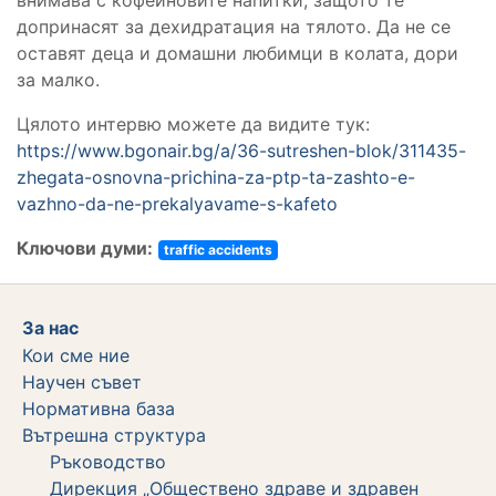
допринасят за дехидратация на тялото. Да не се
оставят деца и домашни любимци в колата, дори
за малко.
Цялото интервю можете да видите тук:
https://www.bgonair.bg/a/36-sutreshen-blok/311435-
zhegata-osnovna-prichina-za-ptp-ta-zashto-e-
vazhno-da-ne-prekalyavame-s-kafeto
Ключови думи:
traffic accidents
За нас
Кои сме ние
Научен съвет
Нормативна база
Вътрешна структура
Ръководство
Дирекция „Обществено здраве и здравен