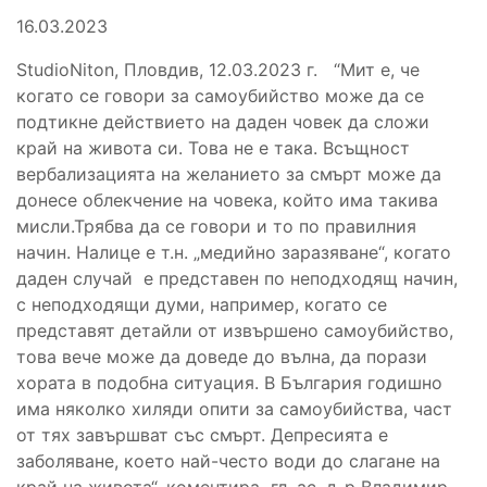
16.03.2023
StudioNiton, Пловдив, 12.03.2023 г. “Мит е, че
когато се говори за самоубийство може да се
подтикне действието на даден човек да сложи
край на живота си. Това не е така. Всъщност
вербализацията на желанието за смърт може да
донесе облекчение на човека, който има такива
мисли.Трябва да се говори и то по правилния
начин. Налице е т.н. „медийно заразяване“, когато
даден случай е представен по неподходящ начин,
с неподходящи думи, например, когато се
представят детайли от извършено самоубийство,
това вече може да доведе до вълна, да порази
хората в подобна ситуация. В България годишно
има няколко хиляди опити за самоубийства, част
от тях завършват със смърт. Депресията е
заболяване, което най-често води до слагане на
край на живота“, коментира гл. ас. д-р Владимир