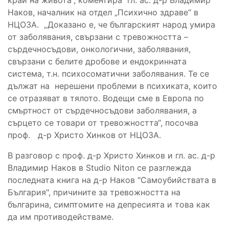
Наков, началник на отдел „Психично здраве“ в
НЦОЗА. „Доказано е, че българският народ умира
от заболявания, свързани с тревожността –
сърдечносъдови, онкологични, заболявания,
свързани с белите дробове и ендокринната
система, т.н. психосоматични заболявания. Те се
дължат на нерешени проблеми в психиката, които
се отразяват в тялото. Водещи сме в Европа по
смъртност от сърдечносъдови заболявания, а
сърцето се товари от тревожността“, посочва
проф. д-р Христо Хинков от НЦОЗА.
В разговор с проф. д-р Христо Хинков и гл. ас. д-р
Владимир Наков в Studio Niton се разглежда
последната книга на д-р Наков "Самоубийствата в
България", причините за тревожността на
българина, симптомите на депресията и това как
да им противодействаме.