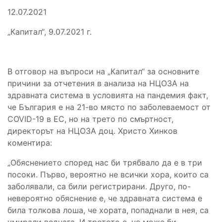
12.07.2021
„Капитал“, 9.07.2021 г.
В отговор на въпроси на „Капитал“ за основните
причини за отчетения в анализа на НЦОЗА на
здравната система в условията на пандемия факт,
че България е на 21-во място по заболеваемост от
COVID-19 в ЕС, но на трето по смъртност,
директорът на НЦОЗА доц. Христо Хинков
коментира:
„Обяснението според нас би трябвало да е в три
посоки. Първо, вероятно не всички хора, които са
заболявали, са били регистрирани. Друго, по-
невероятно обяснение е, че здравната система е
била толкова лоша, че хората, попаднали в нея, са
умирали веднага. И третото е, че може би