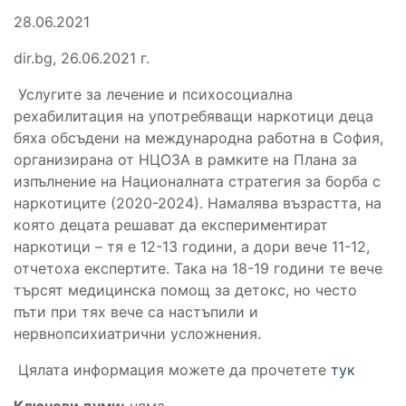
28.06.2021
dir.bg, 26.06.2021 г.
Услугите за лечение и психосоциална
рехабилитация на употребяващи наркотици деца
бяха обсъдени на международна работна в София,
организирана от НЦОЗА в рамките на Плана за
изпълнение на Националната стратегия за борба с
наркотиците (2020-2024). Намалява възрастта, на
която децата решават да експериментират
наркотици – тя е 12-13 години, а дори вече 11-12,
отчетоха експертите. Така на 18-19 години те вече
търсят медицинска помощ за детокс, но често
пъти при тях вече са настъпили и
нервнопсихиатрични усложнения.
Цялата информация можете да прочетете
тук
Ключови думи:
няма