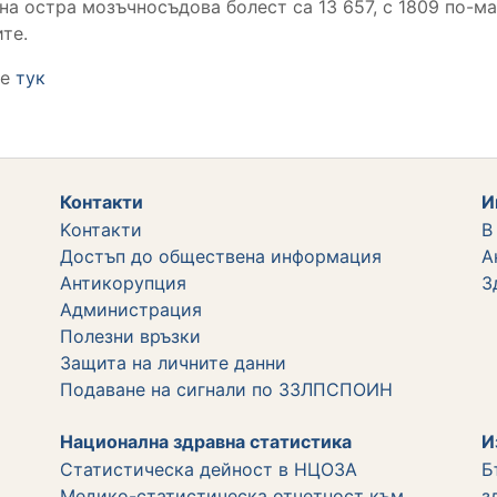
на остра мозъчносъдова болест са 13 657, с 1809 по-м
те.
те
тук
Контакти
И
Kонтакти
В
Достъп до обществена информация
А
Aнтикорупция
З
Администрация
Полезни връзки
Защита на личните данни
Подаване на сигнали по ЗЗЛПСПОИН
Национална здравна статистика
И
Статистическа дейност в НЦОЗА
Б
Медико-статистическа отчетност към
з