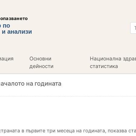
еопазването
 по
 и анализи
мация
Основни
Национална здра
дейности
статистика
началото на годината
 страната в първите три месеца на годината, показва с