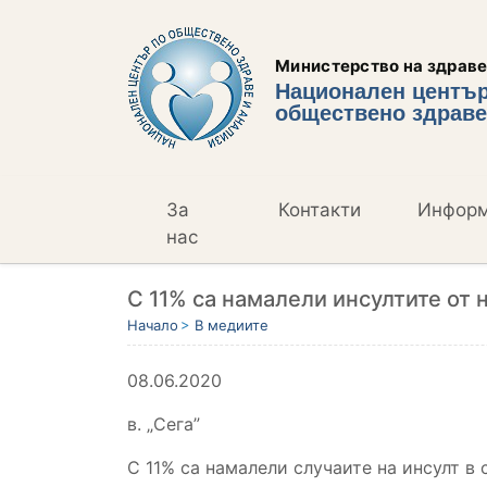
Министерство на здрав
Национален център
обществено здраве
За
Контакти
Инфор
нас
С 11% са намалели инсултите от 
Начало
В медиите
08.06.2020
в. „Сега”
С 11% са намалели случаите на инсулт в