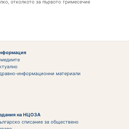
алко, отколкото за първото тримесечие
нформация
 медиите
ктуално
дравно-информационни материали
здания на НЦОЗА
ългарско списание за обществено
драве