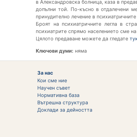
в Александровска болница, каза в преда
допълни той. По-късно в отдалечени м
принудително лечение в психиатричните
Броят на психиатричните легла в стр
психиатрите спрямо населението сме на
Цялото предаване можете да гледате
ту
Ключови думи:
няма
За нас
Кои сме ние
Научен съвет
Нормативна база
Вътрешна структура
Дoклади за дейността