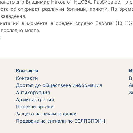
ването д-р Владимир Наков от НЦОЗА. Разбира се, то е
еста се откриват различни болници, приюти. По врем
 заведения.
аната ни в момента е среден спрямо Европа (10-11%
 последно място.
к
Контакти
И
Kонтакти
В
Достъп до обществена информация
А
Aнтикорупция
З
Администрация
Полезни връзки
Защита на личните данни
Подаване на сигнали по ЗЗЛПСПОИН