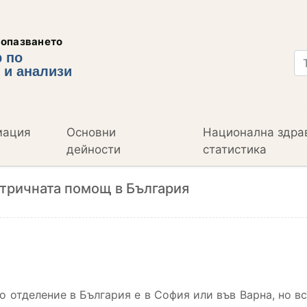
еопазването
 по
 и анализи
мация
Основни
Национална здра
дейности
статистика
атричната помощ в България
 отделение в България е в София или във Варна, но все