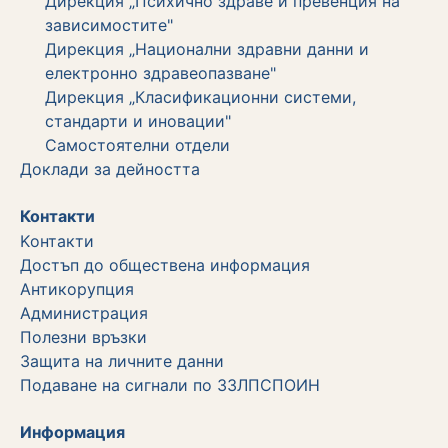
Дирекция „Психично здраве и превенция на
зависимостите"
Дирекция „Национални здравни данни и
електронно здравеопазване"
Дирекция „Класификационни системи,
стандарти и иновации"
Самостоятелни отдели
Дoклади за дейността
Контакти
Kонтакти
Достъп до обществена информация
Aнтикорупция
Администрация
Полезни връзки
Защита на личните данни
Подаване на сигнали по ЗЗЛПСПОИН
Информация