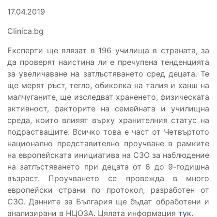
17.04.2019
Clinica.bg
Експерти ще влязат в 196 училища в страната, за
да проверят наистина ли е пречупена тенденцията
за увеличаване на затлъстяването сред децата. Те
ще мерят ръст, тегло, обиколка на талия и ханш на
малчуганите, ще изследват храненето, физическата
активност, факторите на семейната и училищна
среда, които влияят върху хранителния статус на
подрастващите. Всичко това е част от Четвъртото
национално представително проучване в рамките
на европейската инициатива на СЗО за наблюдение
на затлъстяването при децата от 6 до 9-годишна
възраст. Проучването се провежда в много
европейски страни по протокол, разработен от
СЗО. Данните за България ще бъдат обработени и
анализирани в НЦОЗА. Цялата информация
тук
.