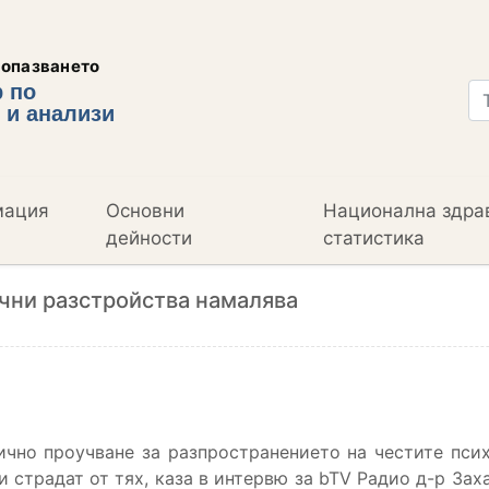
еопазването
 по
 и анализи
мация
Основни
Национална здра
дейности
статистика
чни разстройства намалява
чно проучване за разпространението на честите псих
и страдат от тях, каза в интервю за bTV Радио д-р Зах