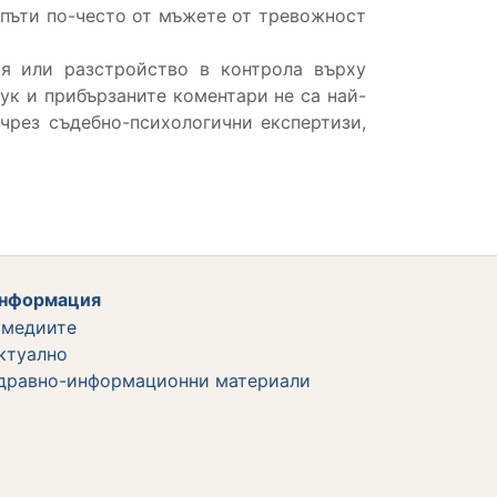
3 пъти по-често от мъжете от тревожност
оя или разстройство в контрола върху
ук и прибързаните коментари не са най-
чрез съдебно-психологични експертизи,
нформация
 медиите
ктуално
дравно-информационни материали