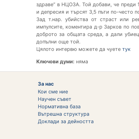
здраве” в НЦОЗА. Той добави, че преди 
и депресия и търсят 3,5 пъти по-често 
Зад т.нар. убийства от страст или р
импулсите, коментира д-р Зарков по по
доброто за общата среда, а дали убие
допълни още той.
Цялото интервю можете да чуете
тук
Ключови думи:
няма
За нас
Кои сме ние
Научен съвет
Нормативна база
Вътрешна структура
Дoклади за дейността