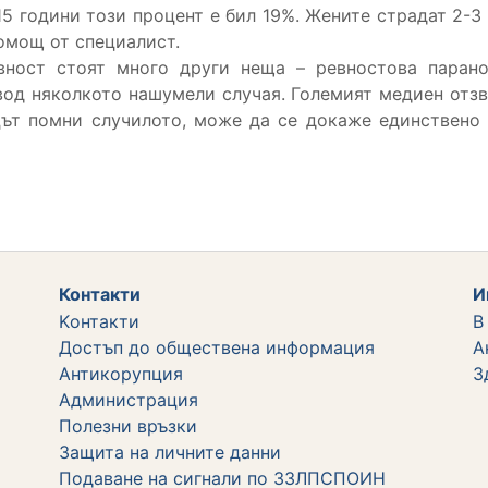
15 години този процент е бил 19%. Жените страдат 2-
помощ от специалист.
евност стоят много други неща – ревностова паран
вод няколкото нашумели случая. Големият медиен отзв
цът помни случилото, може да се докаже единствено 
Контакти
И
Kонтакти
В
Достъп до обществена информация
А
Aнтикорупция
З
Администрация
Полезни връзки
Защита на личните данни
Подаване на сигнали по ЗЗЛПСПОИН