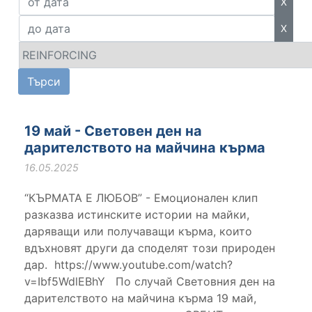
X
X
19 май - Световен ден на
дарителството на майчина кърма
16.05.2025
“КЪРМАТА Е ЛЮБОВ” - Емоционален клип
разказва истинските истории на майки,
даряващи или получаващи кърма, които
вдъхновят други да споделят този природен
дар. https://www.youtube.com/watch?
v=Ibf5WdlEBhY По случай Световния ден на
дарителството на майчина кърма 19 май,