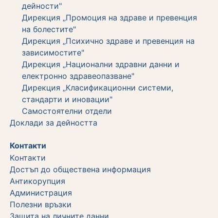
дейности"
Дирекция „Промоция на здраве и превенция
на болестите"
Дирекция „Психично здраве и превенция на
зависимостите"
Дирекция „Национални здравни данни и
електронно здравеопазване"
Дирекция „Класификационни системи,
стандарти и иновации"
Самостоятелни отдели
Дoклади за дейността
Контакти
Kонтакти
Достъп до обществена информация
Aнтикорупция
Администрация
Полезни връзки
Защита на личните данни