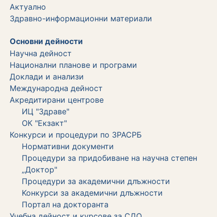
Актуално
Здравно-информационни материали
Основни дейности
Научна дейност
Национални планове и програми
Доклади и анализи
Международна дейност
Акредитирани центрове
ИЦ "Здраве"
ОК "Екзакт"
Конкурси и процедури по ЗРАСРБ
Нормативни документи
Процедури за придобиване на научна степен
„Доктор"
Процедури за академични длъжности
Koнкурси за академични длъжности
Портал на докторанта
Учебна дейност и курсове за СДО