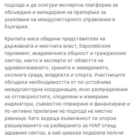
подхода и да осигури експертна платформа за
обсъждане и валидиране на препоръки за
укрепване на междусекторното управление в
България.
Кръглата маса обедини представители на
държавната и местната власт, Европейския
парламент, академичната общност и гражданския
сектор, както и експерти от областта на
здравеопазването, храните и земеделието,
околната среда, младежта и спорта. Участниците
обсъдиха необходимостта от по-устойчива
междусекторна координация, ясно разпределение
на отговорностите, споделени и измерими
индикатори, съвместно планиране и финансиране и
по-активно прилагане на подхода на местно
равнище. Като водеща възможност се открои
разширяването на разбирането за HiAP отвъд
здравния сектор, а най-широка подкрепа получи