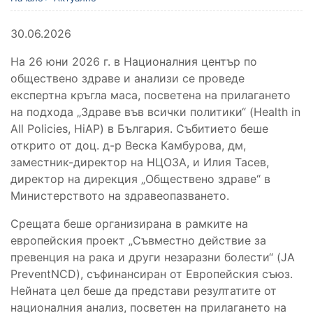
30.06.2026
На 26 юни 2026 г. в Националния център по
обществено здраве и анализи се проведе
експертна кръгла маса, посветена на прилагането
на подхода „Здраве във всички политики“ (Health in
All Policies, HiAP) в България. Събитието беше
открито от доц. д-р Веска Камбурова, дм,
заместник-директор на НЦОЗА, и Илия Тасев,
директор на дирекция „Обществено здраве“ в
Министерството на здравеопазването.
Срещата беше организирана в рамките на
европейския проект „Съвместно действие за
превенция на рака и други незаразни болести“ (JA
PreventNCD), съфинансиран от Европейския съюз.
Нейната цел беше да представи резултатите от
националния анализ, посветен на прилагането на