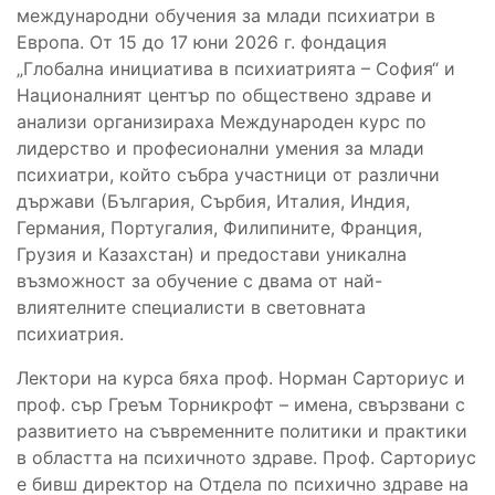
международни обучения за млади психиатри в
Европа. От 15 до 17 юни 2026 г. фондация
„Глобална инициатива в психиатрията – София“ и
Националният център по обществено здраве и
анализи организираха Международен курс по
лидерство и професионални умения за млади
психиатри, който събра участници от различни
държави (България, Сърбия, Италия, Индия,
Германия, Португалия, Филипините, Франция,
Грузия и Казахстан) и предостави уникална
възможност за обучение с двама от най-
влиятелните специалисти в световната
психиатрия.
Лектори на курса бяха проф. Норман Сарториус и
проф. сър Греъм Торникрофт – имена, свързвани с
развитието на съвременните политики и практики
в областта на психичното здраве. Проф. Сарториус
е бивш директор на Отдела по психично здраве на