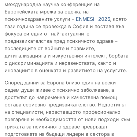
международна научна конференция на
Европейската мрежа за оценка на
психичноздравните услуги –
ENMESH 2026
, която
тази година се провежда в София и поставя във
фокуса си едни от най-актуалните
предизвикателства пред психичното здраве –
последиците от войните и травмите,
дигитализацията и изкуствения интелект, борбата
с дискриминацията и неравенствата, както и
иновациите в оценката и развитието на услугите.
Според данни за Европа близо един на всеки
седем души живее с психично заболяване, а
достъпът до навременна и качествена помощ
остава сериозно предизвикателство. Недостигът
на специалисти, нарастващото професионално
прегаряне и необходимостта от нови подходи към
грижата за психичното здраве превръщат
подготовката на бъдещи лидери в сектора в