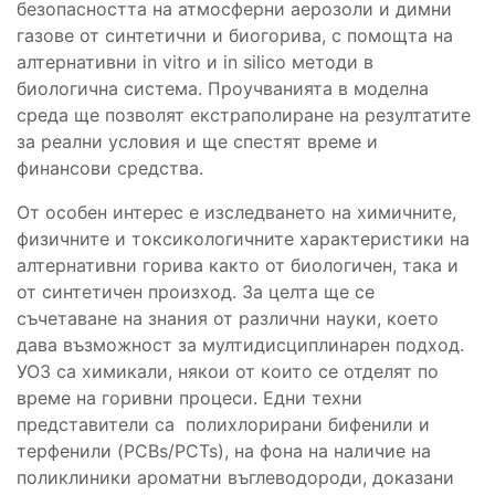
безопасността на атмосферни аерозоли и димни
газове от синтетични и биогорива, с помощта на
алтернативни in vitro и in silico методи в
биологична система. Проучванията в моделна
среда ще позволят екстраполиране на резултатите
за реални условия и ще спестят време и
финансови средства.
От особен интерес е изследването на химичните,
физичните и токсикологичните характеристики на
алтернативни горива както от биологичен, така и
от синтетичен произход. За целта ще се
съчетаване на знания от различни науки, което
дава възможност за мултидисциплинарен подход.
УОЗ са химикали, някои от които се отделят по
време на горивни процеси. Едни техни
представители са полихлорирани бифенили и
терфенили (PCBs/PCTs), на фона на наличие на
поликлиники ароматни въглеводороди, доказани