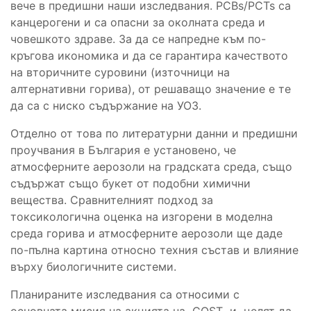
вече в предишни наши изследвания. PCBs/PCTs са
канцерогени и са опасни за околната среда и
човешкото здраве. За да се напредне към по-
кръгова икономика и да се гарантира качеството
на вторичните суровини (източници на
алтернативни горива), от решаващо значение е те
да са с ниско съдържание на УОЗ.
Отделно от това по литературни данни и предишни
проучвания в България е установено, че
атмосферните аерозоли на градската среда, също
съдържат също букет от подобни химични
вещества. Сравнителният подход за
токсикологична оценка на изгорени в моделна
среда горива и атмосферните аерозоли ще даде
по-пълна картина относно техния състав и влияние
върху биологичните системи.
Планираните изследвания са относими с
основната мисия на акцията на COST и целят да