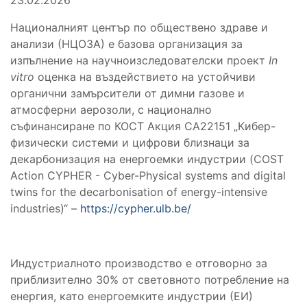
Националният център по обществено здраве и
анализи (НЦОЗА) е базова организация за
изпълнение на научноизследователски проект
In
vitro
оценка на въздействието на устойчиви
органични замърсители от димни газове и
атмосферни аерозоли,
с национално
съфинансиране по
КОСТ Акция CA22151 „Кибер-
физически системи и цифрови близнаци за
декарбонизация на енергоемки индустрии (COST
Action CYPHER - Cyber-Physical systems and digital
twins for the decarbonisation of energy-intensive
industries)“
–
https://cypher.ulb.be/
Индустриалното производство е отговорно за
приблизително 30% от световното потребление на
енергия, като енергоемките индустрии (ЕИ)