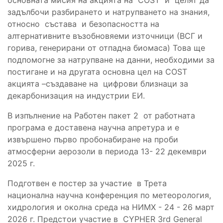
задълбочи разбирането и натрупването на знания,
относно състава и безопасността на
алтернативните възобновяеми източници (ВСГ и
горива, генерирани от отпадна биомаса) Това ще
подпомогне за натрупване на данни, необходими за
постигане и на другата основна цел на COST
акцията –създаване на цифрови близнаци за
декарбонизация на индустрии ЕИ.
В изпълнение на Работен пакет 2 от работната
програма е доставена научна апретура и е
извършено първо пробонабиране на проби
атмосферни аерозоли в периода
13- 22
декември
2025
г.
Подготвен е постер за участие в Трета
национална научна конференция по метеорология,
хидрология и околна среда на НИМХ - 24 - 26 март
2026 г. Предстои участие в CYPHER 3rd General