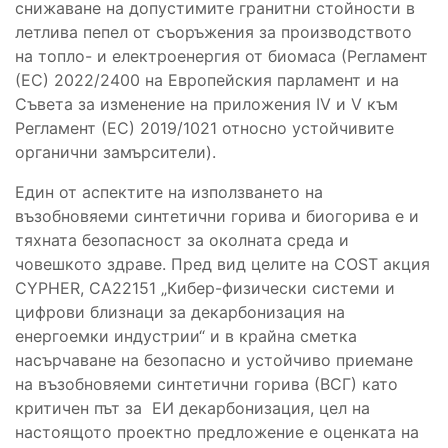
снижаване на допустимите гранитни стойности в
летлива пепел от съоръжения за производството
на топло- и електроенергия от биомаса (Регламент
(ЕС) 2022/2400 на Европейския парламент и на
Съвета за изменение на приложения IV и V към
Регламент (ЕС) 2019/1021 относно устойчивите
органични замърсители).
Един от аспектите на използването на
възобновяеми синтетични горива и биогорива е и
тяхната безопасност за околната среда и
човешкото здраве. Пред вид целите на COST акция
CYPHER, CA22151 „Кибер-физически системи и
цифрови близнаци за декарбонизация на
енергоемки индустрии“ и в крайна сметка
насърчаване на безопасно и устойчиво приемане
на възобновяеми синтетични горива (ВСГ) като
критичен път за ЕИ декарбонизация, цел на
настоящото проектно предложение е оценката на