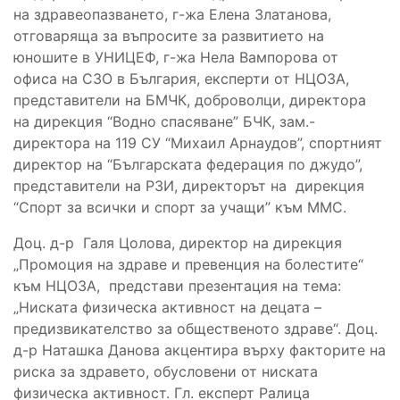
на здравеопазването, г-жа Елена Златанова,
отговаряща за въпросите за развитието на
юношите в УНИЦЕФ, г-жа Нела Вампорова от
офиса на СЗО в България, експерти от НЦОЗА,
представители на БМЧК, доброволци, директора
на дирекция “Водно спасяване” БЧК, зам.-
директора на 119 СУ “Михаил Арнаудов”, спортният
директор на “Българската федерация по джудо”,
представители на РЗИ, директорът на дирекция
“Спорт за всички и спорт за учащи” към ММС.
Доц. д-р Галя Цолова, директор на дирекция
„Промоция на здраве и превенция на болестите“
към НЦОЗА, представи презентация на тема:
„Ниската физическа активност на децата –
предизвикателство за общественото здраве“. Доц.
д-р Наташка Данова акцентира върху факторите на
риска за здравето, обусловени от ниската
физическа активност. Гл. експерт Ралица