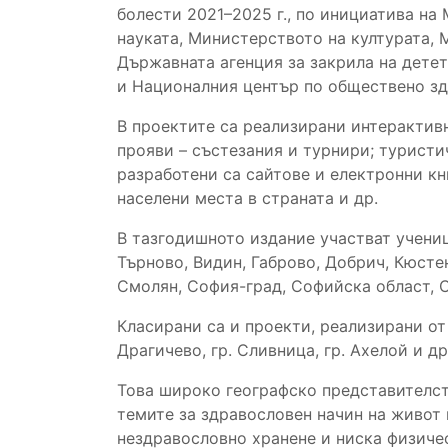
болести 2021–2025 г., по инициатива н
науката, Министерството на културата, 
Държавната агенция за закрила на дете
и Националния център по обществено зд
В проектите са реализирани интерактивн
прояви – състезания и турнири; туристи
разработени са сайтове и електронни кн
населени места в страната и др.
В тазгодишното издание участват учениц
Търново, Видин, Габрово, Добрич, Кюстен
Смолян, София-град, Софийска област, С
Класирани са и проекти, реализирани от у
Драгичево, гр. Сливница, гр. Ахелой и др
Това широко географско представителст
темите за здравословен начин на живот 
нездравословно хранене и ниска физиче