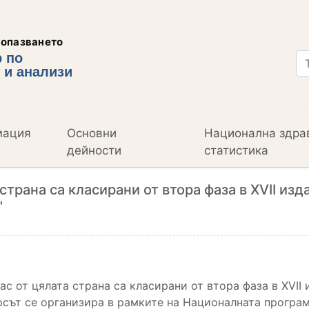
еопазването
 по
 и анализи
мация
Основни
Национална здра
дейности
статистика
 страна са класирани от втора фаза в XVII и
"
лас от цялата страна са класирани от втора фаза в XVI
рсът се организира в рамките на Националната програ