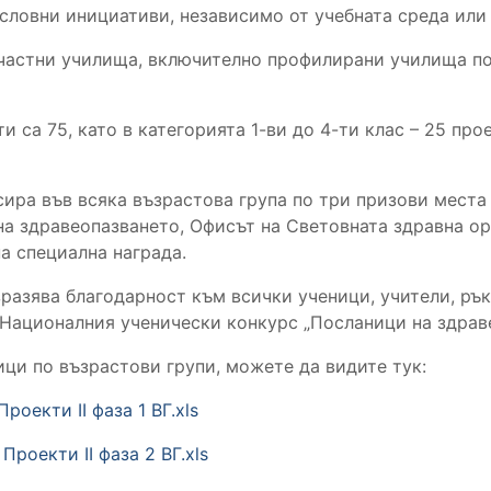
ословни инициативи, независимо от учебната среда или
частни училища, включително профилирани училища по 
 са 75, като в категорията 1-ви до 4-ти клас – 25 прое
ра във всяка възрастова група по три призови места (
а здравеопазването, Офисът на Световната здравна ор
а специална награда.
разява благодарност към всички ученици, учители, ръ
а Националния ученически конкурс „Посланици на здраве
ци по възрастови групи, можете да видите тук:
роекти II фаза 1 ВГ.xls
Проекти II фаза 2 ВГ.xls