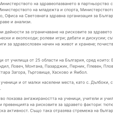
а Министерството на здравеопазването в партньорство 
Министерството на младежта и спорта, Министерството
то, Офиса на Световната здравна организация за Бълга
раве и анализи.
и дейности за ограничаване на рисковите за здравето
чески и екопоходи; ролеви игри; дебати и дискусии; съ
иги за здравословен начин на живот и хранене; почист
и от училища от 25 области на България, сред които: Б
дил, Ловеч, Монтана, Пазарджик, Перник, Плевен, Плов
тара Загора, Търговище, Хасково и Ямбол.
ченици и от малки населени места, като с. Дълбоки, с. 
.
во показва ангажираността на ученици, учители и учи
и превенцията на рисковите за здравето фактори: тют
ска активност. Също така отразява стремежа на бълга