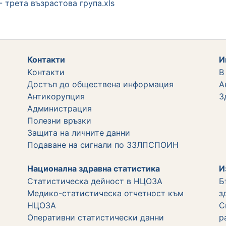
 трета възрастова група.xls
Контакти
И
Kонтакти
В
Достъп до обществена информация
А
Aнтикорупция
З
Администрация
Полезни връзки
Защита на личните данни
Подаване на сигнали по ЗЗЛПСПОИН
Национална здравна статистика
И
Статистическа дейност в НЦОЗА
Б
Медико-статистическа отчетност към
з
НЦОЗА
С
Оперативни статистически данни
р