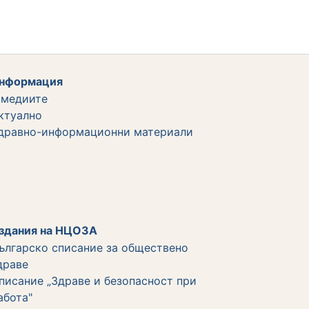
нформация
 медиите
ктуално
дравно-информационни материали
здания на НЦОЗА
ългарско списание за обществено
драве
писание „Здраве и безопасност при
абота"