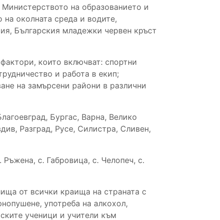
с Министерството на образованието и
 на околната среда и водите,
рия, Българския младежки червен кръст
 фактори, които включват: спортни
трудничество и работа в екип;
ване на замърсени райони в различни
лагоевград, Бургас, Варна, Велико
див, Разград, Русе, Силистра, Сливен,
Ръжена, с. Габровица, с. Челопеч, с.
лища от всички краища на страната с
юнопушене, употреба на алкохол,
рските ученици и учители към