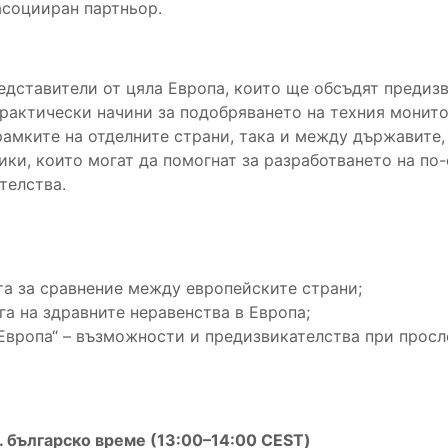
асоцииран партньор.
едставители от цяла Европа, които ще обсъдят предиз
рактически начини за подобряването на техния монито
рамките на отделните страни, така и между държавите,
ики, които могат да помогнат за разработването на по
телства.
а за сравнение между европейските страни;
а на здравните неравенства в Европа;
Европа“ – възможности и предизвикателства при просл
ч. българско време (13:00–14:00 CE
ST)