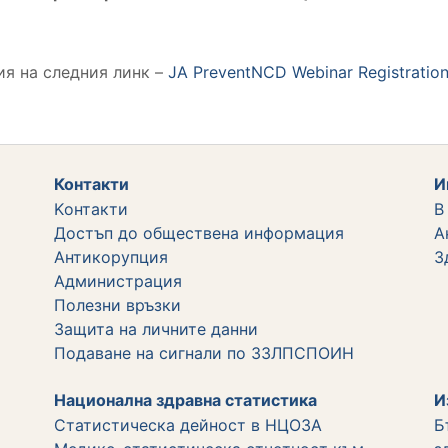
я на следния линк –
JA PreventNCD Webinar Registratio
Контакти
И
Kонтакти
В
Достъп до обществена информация
А
Aнтикорупция
З
Администрация
Полезни връзки
Защита на личните данни
Подаване на сигнали по ЗЗЛПСПОИН
Национална здравна статистика
И
Статистическа дейност в НЦОЗА
Б