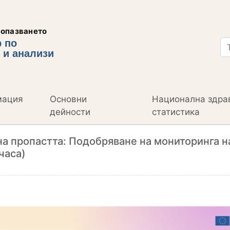
еопазването
 по
 и анализи
мация
Основни
Национална здра
дейности
статистика
на пропастта: Подобряване на мониторинга н
часа)