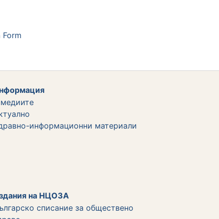
n Form
нформация
 медиите
ктуално
дравно-информационни материали
здания на НЦОЗА
ългарско списание за обществено