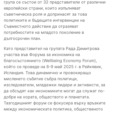
група се състои от 32 представители от различни
европейски страни, които изпълняват
съветническа роля и допринасят за това
политиките и бъдещите интервенции на
Съвместното действие да отразяват
потребностите на младото поколение в
дългосрочен план.
Като представител на групата Рада Димитрова
участва във Форума за икономика на
благосъстоянието (Wellbeing Economy Forum),
който се проведе на 8-9 май 2025 г. в Рейкявик,
Исландия. Това динамично и провокиращо
мисленето събитие събра политици,
изследователи, младежки лидери и активисти, за
да обсъдят как икономиките могат да служат по-
добре на хората, обществото и планетата.
Тазгодишният форум се фокусира върху връзките
между икономическата политика, общественото