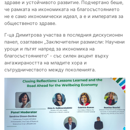
здраве и устойчивото развитие. Подчертано беше,
че рамката на икономиката на благосъстоянието
не е само икономически идеал, а е и императив за
общественото здраве.
Г-ца Димитрова участва
в
последния дискусионен
панел, озаглавен „Заключителни размисли: Научени
уроци и пътят напред за икономика на
благосъстоянието“ - със силен акцент върху
ангажираността на младите хора и
сътрудничеството между поколенията.