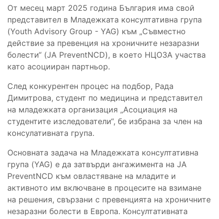
От месец март 2025 година България има свой
представител в Младежката консултативна група
(Youth Advisory Group - YAG) към „Съвместно
действие за превенция на хроничните незаразни
болести“ (JA PreventNCD), в което НЦОЗА участва
като асоцииран партньор.
След конкурентен процес на подбор, Рада
Димитрова, студент по медицина и представител
на младежката организация „Асоциация на
студентите изследователи“, бе избрана за член на
консулативната група.
Основната задача на Младежката консултативна
група (YAG) е да затвърди ангажимента на JA
PreventNCD към овластяване на младите и
активното им включване в процесите на взимане
на решения, свързани с превенцията на хроничните
незаразни болести в Европа. Консултативната