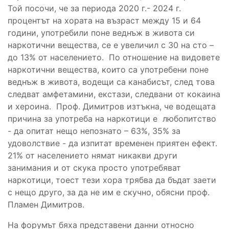
Той посочи, че за периода 2020 г.- 2024 г.
процентът на хората на възраст между 15 и 64
години, употребили поне веднъж в живота си
наркотични вещества, се е увеличил с 30 на сто –
до 13% от населението. По отношение на видовете
наркотични вещества, които са употребени поне
веднъж в живота, водещи са канабисът, след това
следват амфетамини, екстази, следвани от кокаина
и хероина. Проф. Димитров изтъкна, че водещата
причина за употреба на наркотици е любопитство
- да опитат нещо непознато – 63%, 35% за
удоволствие - да изпитат временен приятен ефект.
21% от населението нямат никакви други
занимания и от скука просто употребяват
наркотици, тоест тези хора трябва да бъдат заети
с нещо друго, за да не им е скучно, обясни проф.
Пламен Димитров.
На форумът бяха представени данни относно