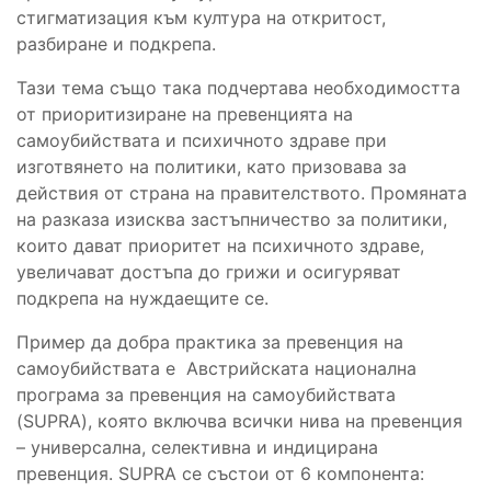
стигматизация към култура на откритост,
разбиране и подкрепа.
Тази тема също така подчертава необходимостта
от приоритизиране на превенцията на
самоубийствата и психичното здраве при
изготвянето на политики, като призовава за
действия от страна на правителството. Промяната
на разказа изисква застъпничество за политики,
които дават приоритет на психичното здраве,
увеличават достъпа до грижи и осигуряват
подкрепа на нуждаещите се.
Пример да добра практика за превенция на
самоубийствата е Австрийската национална
програма за превенция на самоубийствата
(SUPRA), която включва всички нива на превенция
– универсална, селективна и индицирана
превенция. SUPRA се състои от 6 компонента: