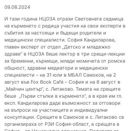
09.08.2024
И тази година НЦОЗА отрази Световната седмица
на кърменето с редица участия на свои експерти в
събития за настоящи и бъдещи родители и
медицински специалисти. София Кандиларова,
главен експерт от отдел „Детско и младежко
здраве“ в НЦОЗА беше лектор в три срещи-лекции
за бременни, кърмещи, млади момичета от ромска
общност, здравни медиатори и медицински
специалисти – на 31 юли в МБАЛ Самоков, на 2
август във Fox Book Café – София и на 6 август в
„Майчин център“, с. Литаково. Темата на срещите
беше „Първи стъпки в кърменето“, а в края им гл.
експ. Кандиларова даде възможност за отговори
на въпроси на участниците и индивидуални
консултации. Срещите в Самоков и с. Литаково се
организираха от РЗИ София-област, а срещата в
София – от Национална асоциация „Подкрепа за