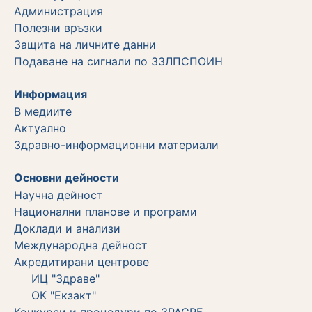
Администрация
Полезни връзки
Защита на личните данни
Подаване на сигнали по ЗЗЛПСПОИН
Информация
В медиите
Актуално
Здравно-информационни материали
Основни дейности
Научна дейност
Национални планове и програми
Доклади и анализи
Международна дейност
Акредитирани центрове
ИЦ "Здраве"
ОК "Екзакт"
Конкурси и процедури по ЗРАСРБ