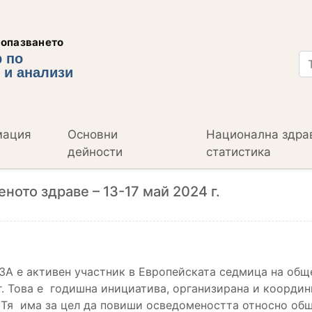
еопазването
 по
 и анализи
мация
Основни
Национална здра
дейности
статистика
ото здраве – 13-17 май 2024 г.
ЗА е активен участник в Европейската седмица на общ
 г. Това е годишна инициатива, организирана и коорди
 Тя има за цел да повиши осведомеността относно общ