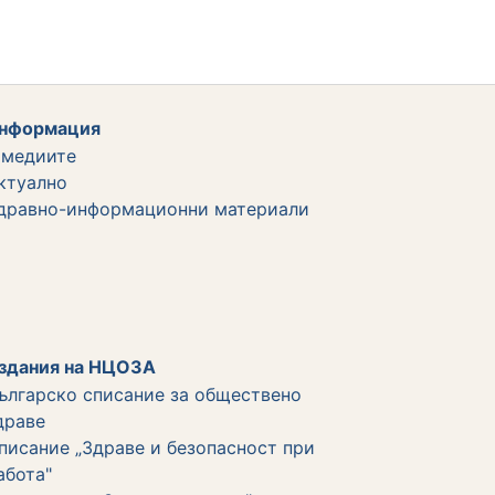
нформация
 медиите
ктуално
дравно-информационни материали
здания на НЦОЗА
ългарско списание за обществено
драве
писание „Здраве и безопасност при
абота"