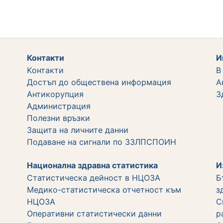
Контакти
И
Kонтакти
В
Достъп до обществена информация
А
Aнтикорупция
З
Администрация
Полезни връзки
Защита на личните данни
Подаване на сигнали по ЗЗЛПСПОИН
Национална здравна статистика
И
Статистическа дейност в НЦОЗА
Б
Медико-статистическа отчетност към
з
НЦОЗА
С
Оперативни статистически данни
р