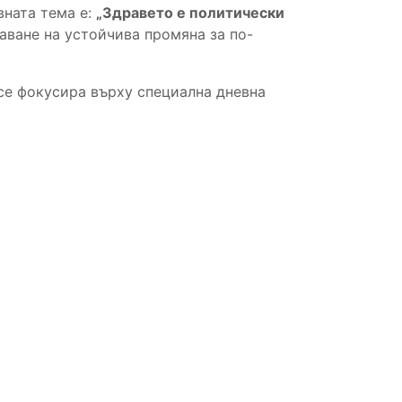
вната тема е:
„
Здравето е политически
аване на устойчива промяна за по-
 се фокусира върху специална дневна