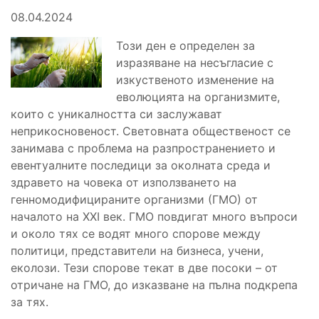
08.04.2024
Този ден е определен за
изразяване на несъгласие с
изкуственото изменение на
еволюцията на организмите,
които с уникалността си заслужават
неприкосновеност. Световната общественост се
занимава с проблема на разпространението и
евентуалните последици за околната среда и
здравето на човека от използването на
генномодифицираните организми (ГМО) от
началото на ХХI век. ГМО повдигат много въпроси
и около тях се водят много спорове между
политици, представители на бизнеса, учени,
еколози. Тези спорове текат в две посоки – от
отричане на ГМО, до изказване на пълна подкрепа
за тях.