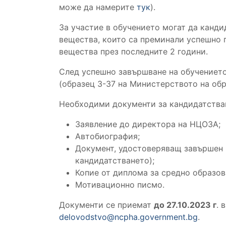
може да намерите
тук
).
За участие в обучението могат да канди
вещества, които са преминали успешно 
вещества през последните 2 години.
След успешно завършване на обучението
(образец 3-37 на Министерството на обр
Необходими документи за кандидатства
Заявление до директора на НЦОЗА;
Автобиография;
Документ, удостоверяващ завършен 
кандидатстването);
Копие от диплома за средно образов
Мотивационно писмо.
Документи се приемат
до
27
.
1
0.202
3
г
. 
delovodstvo@ncpha.government.bg
.