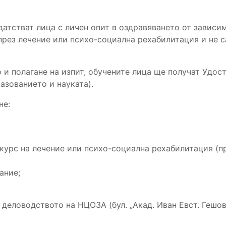
датстват лица с личен опит в оздравяването от зависи
през лечение или психо-социална рехабилитация и не с
 и полагане на изпит, обучените лица ще получат Удос
азованието и науката).
не:
курс на лечение или психо-социална рехабилитация (п
ание;
в деловодството на НЦОЗА (бул. „Акад. Иван Евст. Гешов“