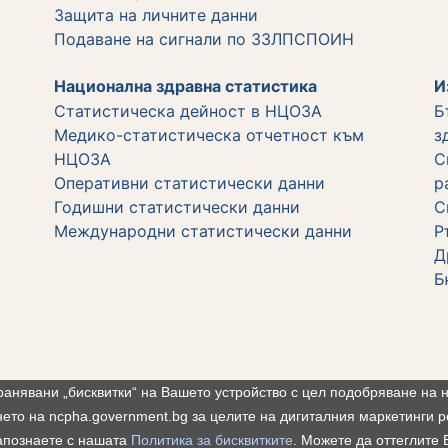
Защита на личните данни
Подаване на сигнали по ЗЗЛПСПОИН
Национална здравна статистика
И
Статистическа дейност в НЦОЗА
Б
Медико-статистическа отчетност към
з
НЦОЗА
С
Оперативни статистически данни
р
Годишни статистически данни
С
Международни статистически данни
Р
Д
Б
ранявани „бисквитки“ на Вашето устройство с цел подобряване на 
Карта на сайта
Б
ето на ncpha.government.bg за целите на дигиталния маркетинги 
апознаете с нашата
Политика за бисквитките
. Можете да оттеглите 