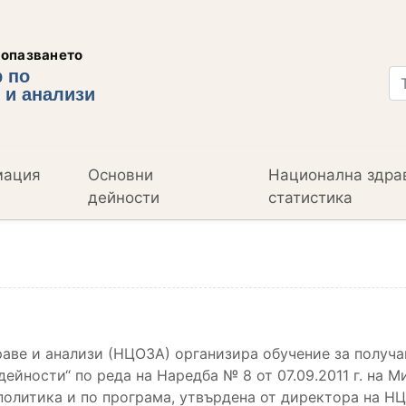
еопазването
 по
 и анализи
мация
Основни
Национална здра
дейности
статистика
аве и анализи (НЦОЗА) организира обучение за получ
дейности“ по реда на Наредба № 8 от 07.09.2011 г. на 
политика и по програма, утвърдена от директора на Н