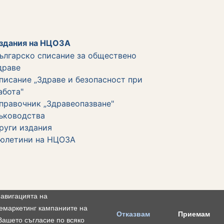
здания на НЦОЗА
ългарско списание за обществено
драве
писание „Здраве и безопасност при
абота"
правочник „Здравеопазване"
ъководства
руги издания
юлетини на НЦОЗА
навигацията на
исквитки
Условия за използване
Поверителност
ремаркетинг кампаниите на
Отказвам
Приемам
Вашето съгласие по всяко