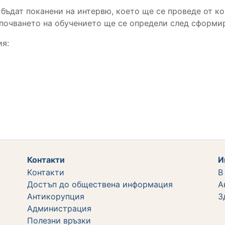
ъдат поканени на интервю, което ще се проведе от ко
почването на обучението ще се определи след сформир
ия:
Контакти
И
Kонтакти
В
Достъп до обществена информация
А
Aнтикорупция
З
Администрация
Полезни връзки