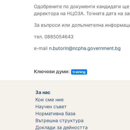
Одобрените по документи кандидати ще б
директора на НЦОЗА. Точната дата на за
За въпроси или допълнителна информац
тел. 0885054643
e-mail
n.butorin@ncpha.government.bg
Ключови думи:
training
За нас
Кои сме ние
Научен съвет
Нормативна база
Вътрешна структура
Дoклади за дейността