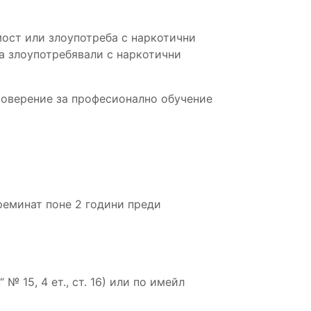
мост или злоупотреба с наркотични
а злоупотребявали с наркотични
товерение за професионално обучение
реминат поне 2 години преди
 № 15, 4 ет., ст. 16) или по имейл