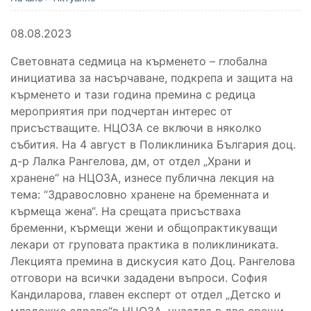
08.08.2023
Световната седмица на кърменето – глобална
инициатива за насърчаване, подкрепа и защита на
кърменето и тази година премина с редица
мероприятия при подчертан интерес от
присъстващите. НЦОЗА се включи в няколко
събития. На 4 август в Поликлиника България доц.
д-р Лалка Рангелова, дм, от отдел „Храни и
хранене“ на НЦОЗА, изнесе публична лекция на
тема: “Здравословно хранене на бременната и
кърмеща жена“. На срещата присъстваха
бременни, кърмещи жени и общопрактикуващи
лекари от груповата практика в поликлиниката.
Лекцията премина в дискусия като Доц. Рангелова
отговори на всички зададени въпроси. София
Кандиларова, главен експерт от отдел „Детско и
младежко здраве“в НЦОЗА, участва в две срещи-