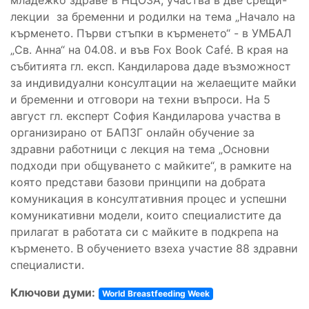
лекции за бременни и родилки на тема „Начало на
кърменето. Първи стъпки в кърменето“ - в УМБАЛ
„Св. Анна“ на 04.08. и във Fox Book Café. В края на
събитията гл. експ. Кандиларова даде възможност
за индивидуални консултации на желаещите майки
и бременни и отговори на техни въпроси. На 5
август гл. експерт София Кандиларова участва в
организирано от БАПЗГ онлайн обучение за
здравни работници с лекция на тема „Основни
подходи при общуването с майките“, в рамките на
която представи базови принципи на добрата
комуникация в консултативния процес и успешни
комуникативни модели, които специалистите да
прилагат в работата си с майките в подкрепа на
кърменето. В обучението взеха участие 88 здравни
специалисти.
Ключови думи:
World Breastfeeding Week