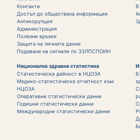
Kонтакти
В
Достъп до обществена информация
А
Aнтикорупция
З
Администрация
Полезни връзки
Защита на личните данни
Подаване на сигнали по ЗЗЛПСПОИН
Национална здравна статистика
И
Статистическа дейност в НЦОЗА
Б
Медико-статистическа отчетност към
з
НЦОЗА
С
Оперативни статистически данни
р
Годишни статистически данни
С
Международни статистически данни
Р
Д
Б