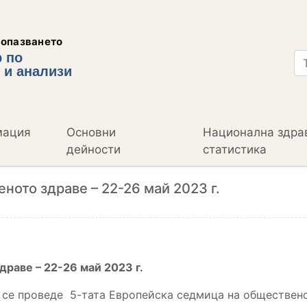
еопазването
 по
 и анализи
мация
Основни
Национална здра
дейности
статистика
ното здраве – 22-26 май 2023 г.
раве – 22-26 май 2023 г.
е се проведе 5-тата Европейска седмица на обществен