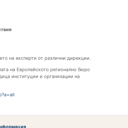
ствия
ето на експерти от различни дирекции.
пата на Европейското регионално бюро
едица институции и организации на
p?a=all
нформация