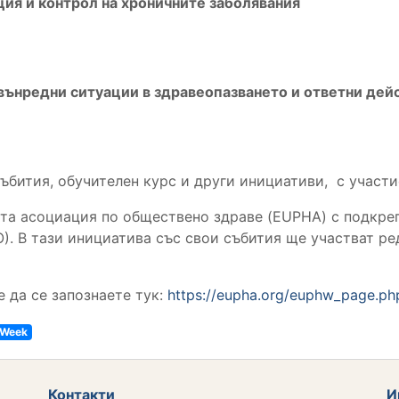
ция и контрол на хроничните заболявания
звънредни ситуации в здравеопазването и ответни дей
бития, обучителен курс и други инициативи, с участи
та асоциация по обществено здраве (EUPHA) с подкре
). В тази инициатива със свои събития ще участват р
 да се запознаете тук:
https://eupha.org/euphw_page.ph
 Week
Контакти
И