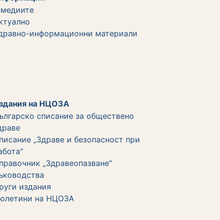
 медиите
ктуално
дравно-информационни материали
здания на НЦОЗА
ългарско списание за обществено
драве
писание „Здраве и безопасност при
абота"
правочник „Здравеопазване"
ъководства
руги издания
юлетини на НЦОЗА