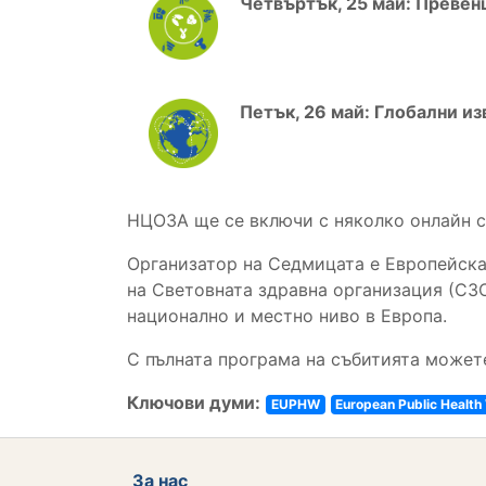
Четвъртък, 25 май: Превен
Петък, 26 май: Глобални и
НЦОЗА ще се включи с няколко онлайн съ
Организатор на Седмицата е Европейска
на Световната здравна организация (СЗО
национално и местно ниво в Европа.
С пълната програма на събитията можете
Ключови думи:
EUPHW
European Public Health
За нас