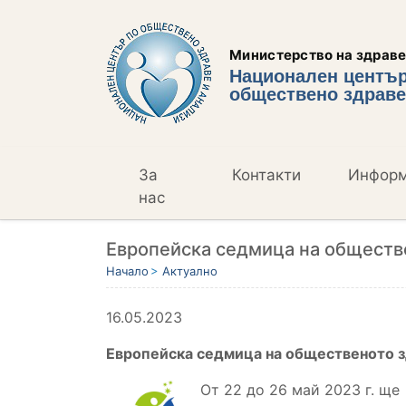
Министерство на здрав
Национален център
обществено здраве
За
Контакти
Инфор
нас
Eвропейска седмица на обществе
Начало
Актуално
16.05.2023
Е
вропейска седмица на общественото зд
От 22 до 26 май 2023 г. щ