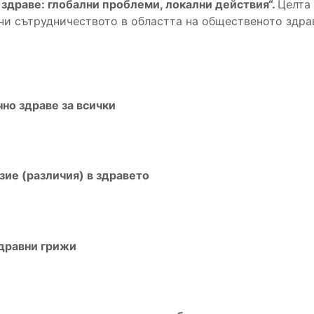
драве: глобални проблеми, локални действия“.
Целта
чи сътрудничеството в областта на общественото здрав
чно здрав
е
за всички
зие (различия) в здравето
здравни грижи