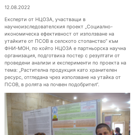
12.08.2022
Експерти от НЦОЗА, участващи в
научноизследователски
я
проект
„Социално-
икономическа ефективност от използване на
утайките от ПСОВ в селското стопанство“ към
ФНИ-МОН, по който НЦОЗА е партньорска научна
организация
, подготвиха постер с резултати от
проведени анализи и експерименти по проекта на
тема: „Растителна продукция като хранителен
ресурс, отгледана чрез използване на утайка от
ПСОВ
,
в ролята на почвен подобрител“.