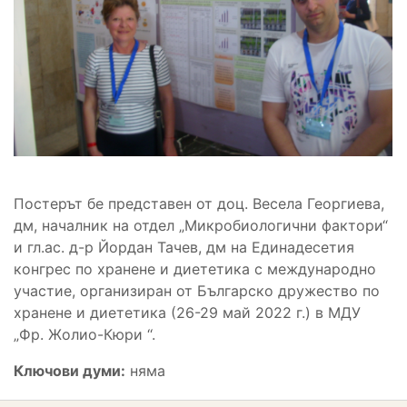
Постерът бе представен от
доц. Весела Георгиева,
дм
, началник на отдел „Микробиологични фактори“
и гл.ас. д-р Йордан Тачев, дм на Единадесетия
конгрес по хранене и диететика с международно
участие
,
организиран от Българско дружество по
хранене и диететика
(
26
-
29 май 2022 г.
)
в МДУ
„Фр. Жолио-Кюри ‘‘.
Ключови думи:
няма