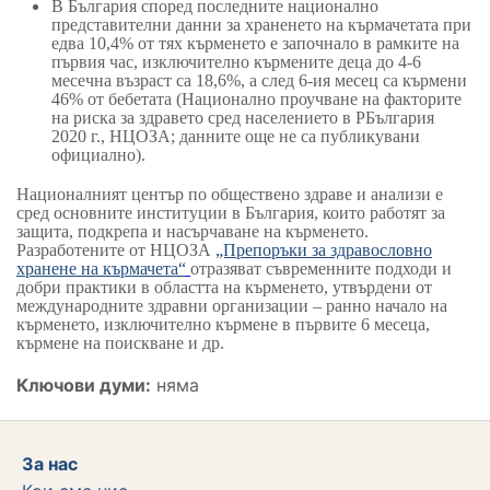
В България според последните национално
представителни данни за храненето на кърмачетата при
едва 10,4%
от тях
кърменето е започнало в рамките на
първия час, изключително кърмените деца до 4-6
месечна възраст са 18,6%, а след 6
-ия
месец са кърмени
46%
от бебетата
(Национално проучване на факторите
на риска за здравето сред населението в РБългария
2020
г., НЦОЗА
;
данните още не са публикувани
официално).
Национал
ният
център по обществено здраве и анализи е
сред
основните институции в
България
, които работят за
защита, подкрепа и насърчаване на кърменето.
Разработените от НЦОЗА
„Препоръки за здравословно
хранене на кърмачета“
отразяват съвременните подходи и
добри практики в областта на кърменето, утвърдени от
международните здравни организации – ранно начало на
кърменето, изключително кърмене в първите 6 месеца,
кърмене на поискване и др.
Ключови думи:
няма
За нас