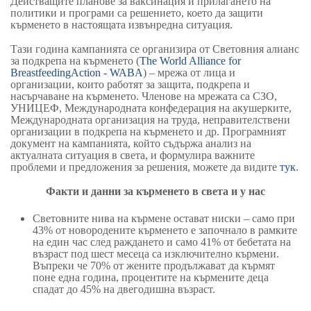
Действащите планове за ваксинация и прилагането на
политики и програми са решението, което да защити
кърменето в настоящата извънредна ситуация.
Тази година
кампания
та
се организира от Световния алианс
за подкрепа на кърменето (
The World Alliance for
BreastfeedingAction - WABA
) – мрежа от лица и
организации, които работят за защита, подкрепа и
насърчаване на кърменето. Членове на мрежата са
СЗО,
УНИЦЕФ, Международната конфедерация на акушерките,
Международната организация на труда, неправителствени
организации в подкрепа на кърменето и др. Програмният
документ на кампанията, който съдържа анализ на
актуалната ситуация в света,
и
формулира важните
проблеми и предложения за решения, може
те
да видите
тук
.
Ф
акти и
данни
за кърменето в света и у нас
Световните нива на кърмене остават ниски
–
само при
43% от новородените кърменето е започнало в рамките
на един час след раждането и само 41% от бебетата на
възраст под шест месеца са изключително кърмени.
Въпреки че 70% от жените продължават да кърмят
поне една година, процентите на кърмените деца
спадат до 45% на двегодишна възраст.