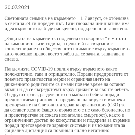
30.07.2021
Световната седмица на кърменето – 1-7 август, се отбелязва
в света за 29-ти пореден път. Тази глобална инициатива има
идея кърменето да бъде насърчено, подкрепено и защитено.
„
Защитата на кърменето: споделена отговорност“ е
мотото
на кампания
та
тази година, а целите й са свързани с
концентриране на
общественото внимание върху кърменето
като човешко право, което трябва да се зачита, защитава и
спазва.
Пандемията COVID-19 повлия върху кърменето както
положително, така и отрицателно. Поради предприетите
от
повечето правителства
мерки и огранич
аването на
движението родителите са имали повече време да останат
вкъщи и да се съсредоточат върху грижите за
своите
бебет
а
.
От друга страна,
разделянето на майки и бебета поради
предполагаеми рискове от предаване на вируса и
въпреки
препоръките на
Световната здравна организация
(СЗО)
те
да остават заедно
(защото кърменето е не само безопасно, но
и предотвратява високата неонатална смъртност), както и
ограниченият достъп до консултации и подкрепа за кърмене
поради претоварените здравни системи и изискванията за
социална дистанция
са повлияли
силно негативно.