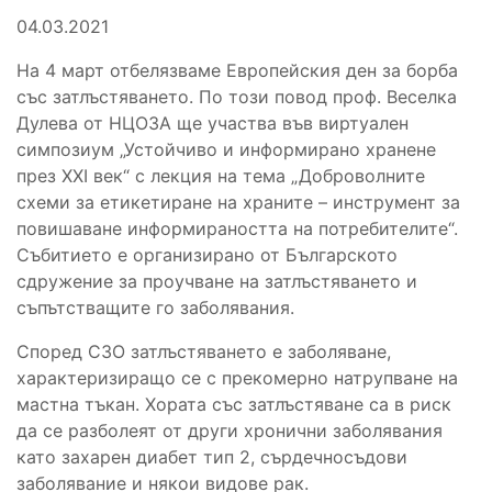
04.03.2021
На 4 март отбелязваме Европейския ден за борба
със затлъстяването. По този повод проф. Веселка
Дулева от НЦОЗА ще участва във виртуален
симпозиум „Устойчиво и информирано хранене
през ХХI век“ с лекция на тема „Доброволните
схеми за етикетиране на храните – инструмент за
повишаване информираността на потребителите“.
Събитието е организирано от Българското
сдружение за проучване на затлъстяването и
съпътстващите го заболявания.
Според СЗО затлъстяването е заболяване,
характеризиращо се с прекомерно натрупване на
мастна тъкан. Хората със затлъстяване са в риск
да се разболеят от други хронични заболявания
като захарен диабет тип 2, сърдечносъдови
заболявание и някои видове рак.