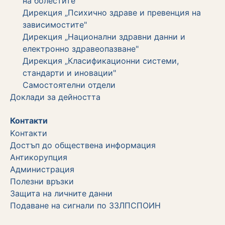
на болестите"
Дирекция „Психично здраве и превенция на
зависимостите"
Дирекция „Национални здравни данни и
електронно здравеопазване"
Дирекция „Класификационни системи,
стандарти и иновации"
Самостоятелни отдели
Дoклади за дейността
Контакти
Kонтакти
Достъп до обществена информация
Aнтикорупция
Администрация
Полезни връзки
Защита на личните данни
Подаване на сигнали по ЗЗЛПСПОИН