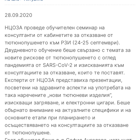
28.09.2020
НЦОЗА проведе обучителен семинар на
консултанти от кабинетите за отказване от
тютюно­пушенето към РЗИ (24-25 септември).
Двудневното обучение беше свързано с темата за
новите рискове от тютюно­пушенето с оглед
пандемията от SARS-CoV-2 и изискванията към
консул­тациите за отказване, които те поставят.
Експерти от НЦОЗА представиха презентации,
посветени на здравните аспекти на употребата на
така наречените „нови тютюневи изделия”,
изискващи загряване, и електронни цигари. Беше
обърнато внимание на актуалните специфики и на
основните етапи при планирането и
осъществяването на консултациите за отказване
от тютюно­пушене.
Гост обучител беше д-р София Ангелова, изтъкнат