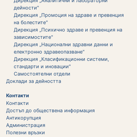
Дирекция „Аналитични и лабораторни
дейности"
Дирекция „Промоция на здраве и превенция
на болестите"
Дирекция „Психично здраве и превенция на
зависимостите"
Дирекция „Национални здравни данни и
електронно здравеопазване"
Дирекция „Класификационни системи,
стандарти и иновации"
Самостоятелни отдели
Дoклади за дейността
Контакти
Kонтакти
Достъп до обществена информация
Aнтикорупция
Администрация
Полезни връзки