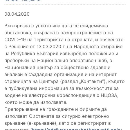
08.04.2020
Във връзка с усложняващата се епидемична
обстановка, свързана с разпространението на
COVID-19 на територията на страната, и обявеното
с Решение от 13.03.2020 г. на Народното събрание
на Република България извънредно положение и
препоръки на Националния оперативен щаб, в
Националния център за обществено здраве и
анализи е създадена организация и на интернет
страницата на Центъра (раздел „Контакти”), където
е публикувана информация за възможностите за
водене на електронна кореспонденция с НЦОЗА,
която може да използвате.
Препоръчваме на гражданите и фирмите да
използват Системата за сигурно електронно
връчване (е-връчване), като се регистрират в
системата (
https://edelivery.egov.bg/Account/Login
)