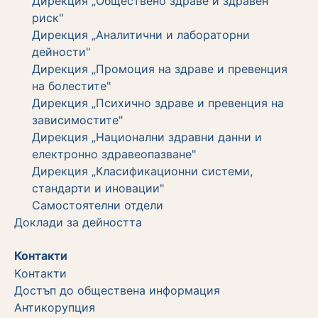
Дирекция „Обществено здраве и здравен
риск"
Дирекция „Аналитични и лабораторни
дейности"
Дирекция „Промоция на здраве и превенция
на болестите"
Дирекция „Психично здраве и превенция на
зависимостите"
Дирекция „Национални здравни данни и
електронно здравеопазване"
Дирекция „Класификационни системи,
стандарти и иновации"
Самостоятелни отдели
Дoклади за дейността
Контакти
Kонтакти
Достъп до обществена информация
Aнтикорупция