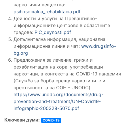
наркотични вещества:
psihosocialna_rehabilitacia.pdf
Дейности и услуги на Превантивно-
информационните центрове в областните
градове:
PIC_deynosti.pdf
Допълнителна информация, национална
информационна линия и чат:
www.drugsinfo-
bg.org
Предложения за лечение, грижи и
рехабилитация на хора, употребяващи
наркотици, в контекста на COVID-19 пандемия
(Служба за борба срещу наркотиците и
престъпността на ООН - UNODC):
https://www.unodc.org/documents/drug-
prevention-and-treatment/UN-Covid19-
infographic-200328-5070.pdf
Ключови думи:
COVID-19