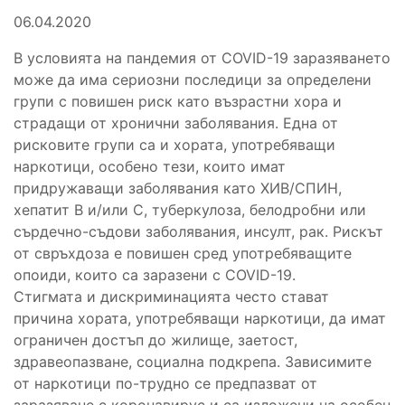
06.04.2020
В условията на пандемия от COVID-19 заразяването
може да има сериозни последици за определени
групи с повишен риск като възрастни хора и
страдащи от хронични заболявания. Една от
рисковите групи са и хората, употребяващи
наркотици, особено тези, които имат
придружаващи заболявания като ХИВ/СПИН,
хепатит В и/или С, туберкулоза, белодробни или
сърдечно-съдови заболявания, инсулт, рак. Рискът
от свръхдоза е повишен сред употребяващите
опоиди, които са заразени с COVID-19.
Стигмата и дискриминацията често стават
причина хората, употребяващи наркотици, да имат
ограничен достъп до жилище, заетост,
здравеопазване, социална подкрепа. Зависимите
от наркотици по-трудно се предпазват от
заразяване с коронавирус и са изложени на особен