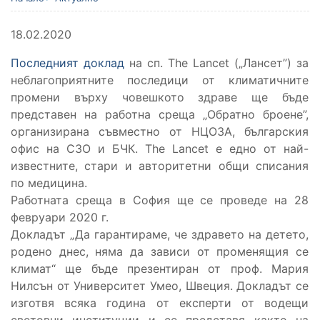
18.02.2020
Последният доклад
на сп. The Lancet („Лансет”) за
неблагоприятните последици от климатичните
промени върху човешкото здраве ще бъде
представен на работна среща „Обратно броене”,
организирана съвместно от НЦОЗА, българския
офис на СЗО и БЧК. The Lancet е едно от най-
известните, стари и авторитетни общи списания
по медицина.
Работната среща в София ще се проведе на 28
февруари 2020 г.
Докладът „Да гарантираме, че здравето на детето,
родено днес, няма да зависи от променящия се
климат“ ще бъде презентиран от проф. Мария
Нилсън от Университет Умео, Швеция. Докладът се
изготвя всяка година от експерти от водещи
световни институции и се представя както на