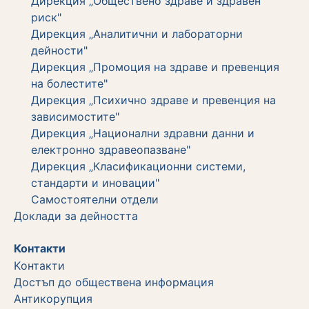
Дирекция „Обществено здраве и здравен
риск"
Дирекция „Аналитични и лабораторни
дейности"
Дирекция „Промоция на здраве и превенция
на болестите"
Дирекция „Психично здраве и превенция на
зависимостите"
Дирекция „Национални здравни данни и
електронно здравеопазване"
Дирекция „Класификационни системи,
стандарти и иновации"
Самостоятелни отдели
Дoклади за дейността
Контакти
Kонтакти
Достъп до обществена информация
Aнтикорупция