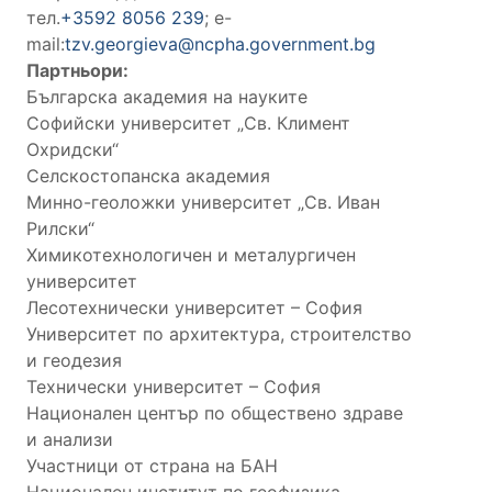
тел.
+3592 8056 239
; e-
mail:
tzv.georgieva@ncpha.government.bg
Партньори:
Българска академия на науките
Софийски университет „Св. Климент
Охридски“
Селскостопанска академия
Минно-геоложки университет „Св. Иван
Рилски“
Химикотехнологичен и металургичен
университет
Лесотехнически университет – София
Университет по архитектура, строителство
и геодезия
Технически университет – София
Национален център по обществено здраве
и анализи
Участници от страна на БАН
Национален институт по геофизика,