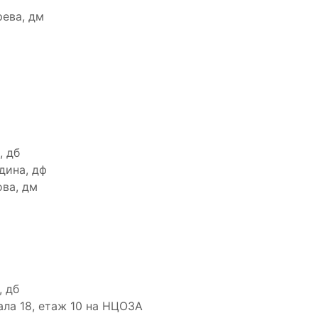
ева, дм
, дб
дина, дф
ва, дм
 дб
 зала 18, етаж 10 на НЦОЗА