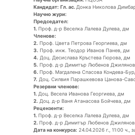
Кандидат:
Гл. ас.
Донка Николова Димбар
Научно жури:
Председател:
1.
Проф. д-р Веселка Лалева Дулева, дм
Членове:
2.
Проф. Цвета Петрова Георгиева, дм
3.
Проф. инж. Теодор Иванов Панев, дм
4.
Доц. Десислава Кръстева Гюрова, дм
5.
Проф. д-р Димитър Любенов Джилянов
6.
Проф. Магдалена Спасова Кондева-Бур
7.
Доц. Силвия Парашкевова Цанова-Саво
Резервни членове:
1.
Доц. Весела Иванова Георгиева, дм
2.
Доц. д-р Ваня Атанасова Бойчева, дм
Рецензенти:
1.
Проф. д-р Веселка Лалева Дулева, дм
2
.
Проф. д-р Димитър Любенов Джилянов,
Дата на конкурса:
24.04.2026 г., 11:00 ч.,