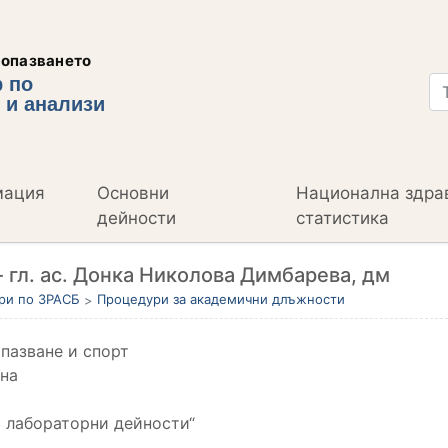
еопазването
 по
 и анализи
мация
Основни
Национална здра
дейности
статистика
 гл. ас. Донка Николова Димбарева, дм
ри по ЗРАСБ
Процедури за академични длъжности
опазване и спорт
ина
 лабораторни дейности“