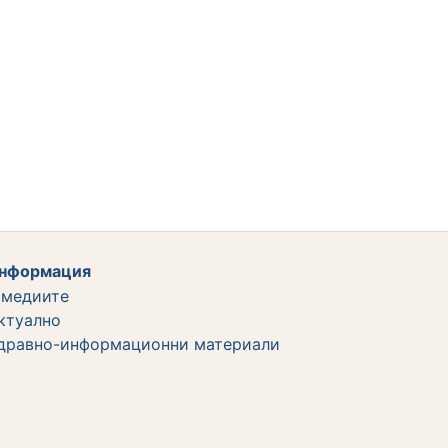
нформация
 медиите
ктуално
дравно-информационни материали