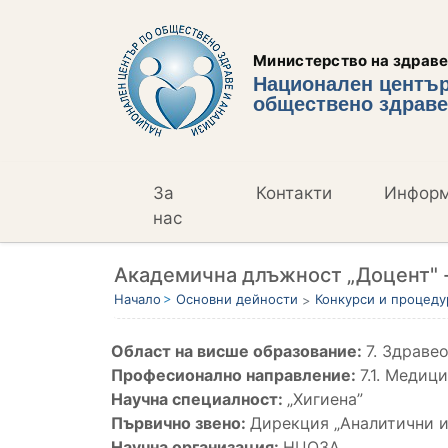
Министерство на здрав
Национален център
обществено здраве
За
Контакти
Инфор
нас
Академична длъжност „Доцент" -
Начало
Основни дейности
Конкурси и процеду
Област на висше образование:
7. Здраве
Професионално направление:
7.1. Медиц
Научна специалност:
„Хигиена”
Първично звено:
Дирекция „Аналитични и
Научна организация:
НЦОЗА