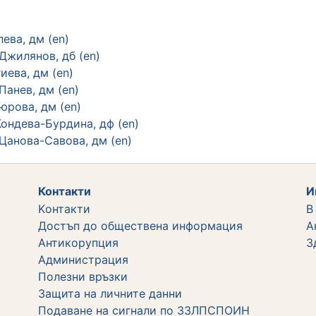
лева, дм
(en)
 Джилянов, дб
(en)
иева, дм
(en)
 Панев, дм
(en)
Гюрова, дм
(en)
Кондева-Бурдина, дф
(en)
Цанова-Савова, дм
(en)
Контакти
И
Kонтакти
В
Достъп до обществена информация
А
Aнтикорупция
З
Администрация
Полезни връзки
Защита на личните данни
Подаване на сигнали по ЗЗЛПСПОИН