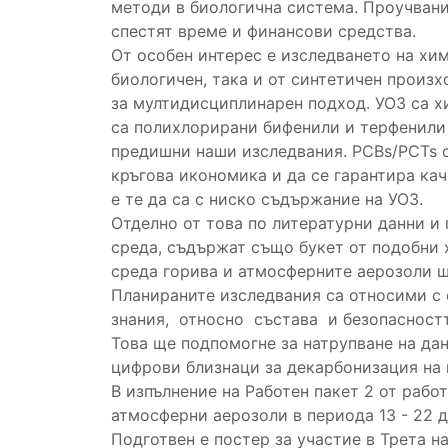
методи в биологична система. Проучвани
спестят време и финансови средства.
От особен интерес е изследването на хи
биологичен, така и от синтетичен произх
за мултидисциплинарен подход. УОЗ са х
са полихлорирани бифенили и терфенили 
предишни наши изследвания. PCBs/PCTs са
кръгова икономика и да се гарантира ка
е те да са с ниско съдържание на УОЗ.
Отделно от това по литературни данни и
среда, съдържат също букет от подобни 
среда горива и атмосферните аерозоли щ
Планираните изследвания са относими с 
знания, относно състава и безопасностт
Това ще подпомогне за натрупване на дан
цифрови близнаци за декарбонизация на 
В изпълнение на Работен пакет 2 от рабо
атмосферни аерозоли в периода 13 - 22 
Подготвен е постер за участие в Трета н