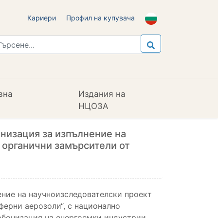
Кариери
Профил на купувача
вна
Издания на
НЦОЗА
низация за изпълнение на
и органични замърсители от
ение на научноизследователски проект
ферни аерозоли“, с национално
рбонизация на енергоемки индустрии