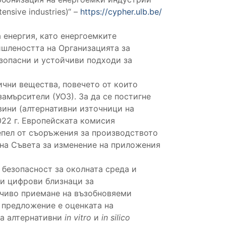
ensive industries)“ –
https://cypher.ulb.be/
 енергия, като енергоемките
ишлеността на Организацията за
езопасни и устойчиви подходи за
ични вещества, повечето от които
амърсители (УОЗ). За да се постигне
вини (алтернативни източници на
022 г. Европейската комисия
епел от съоръжения за производството
 на Съвета за изменение на приложения
 безопасност за околната среда и
и цифрови близнаци за
йчиво приемане на възобновяеми
 предложение е оценката на
на алтернативни
in vitro
и
in silico