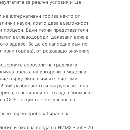
зултатите за реални условия и ще
 на алтернативни горива както от
азлични науки, което дава възможност
ни процеси. Едни техни представители
атни въглеводороди, доказани вече в
то здраве. За да се напредне към по-
ативни горива), от решаващо значение
осферните аерозоли на градската
гична оценка на изгорени в моделна
яние върху биологичните системи.
лбочи разбирането и натрупването на
рива, генерирани от отпадна биомаса).
 на COST акцията – създаване на
ршено първо пробонабиране на
логия и околна среда на НИМХ - 24 - 26