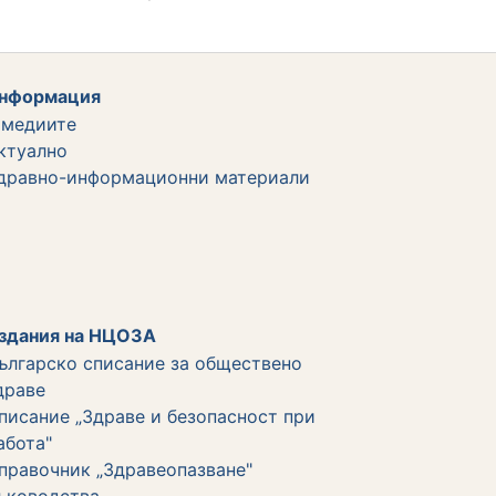
нформация
 медиите
ктуално
дравно-информационни материали
здания на НЦОЗА
ългарско списание за обществено
драве
писание „Здраве и безопасност при
абота"
правочник „Здравеопазване"