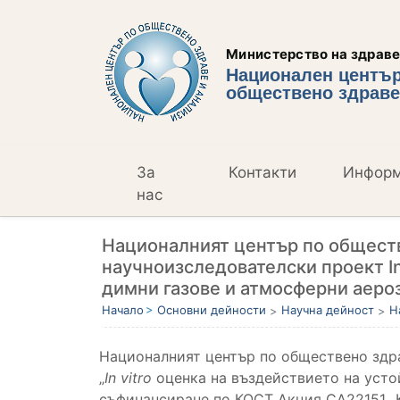
Министерство на здрав
Национален център
обществено здраве
За
Контакти
Инфор
нас
Националният център по обществ
научноизследователски проект In
димни газове и атмосферни аеро
Начало
Основни дейности
Научна дейност
Н
Националният център по обществено здра
„
In vitro
оценка на въздействието на усто
съфинансиране по КОСТ Акция CA22151 „