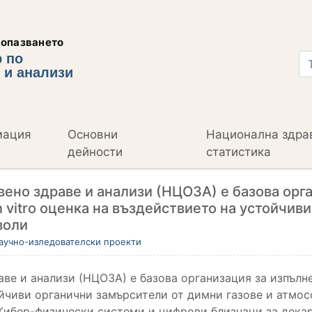
еопазването
 по
 и анализи
мация
Основни
Национална здра
дейности
статистика
ено здраве и анализи (НЦОЗА) е базова орга
 vitro оценка на въздействието на устойчив
золи
аучно-изледователски проекти
ве и анализи (НЦОЗА) е базова организация за изпълн
йчиви органични замърсители от димни газове и атмос
Кибер-физически системи и цифрови близнаци за дека