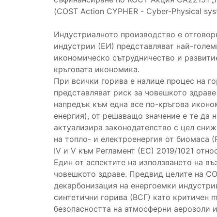
(COST Action CYPHER - Cyber-Physical system
Индустриалното производство е отговорн
индустрии (ЕИ) представляват най-голем
икономическо сътрудничество и развитие
кръговата икономика.
При всички горива е налице процес на го
представляват риск за човешкото здраве 
напредък към една все по-кръгова иконо
енергия), от решаващо значение е те да
актуализира законодателство с цел сниж
на топло- и електроенергия от биомаса 
IV и V към Регламент (ЕС) 2019/1021 отн
Един от аспектите на използването на въ
човешкото здраве. Предвид целите на C
декарбонизация на енергоемки индустрии
синтетични горива (ВСГ) като критичен 
безопасността на атмосферни аерозоли и