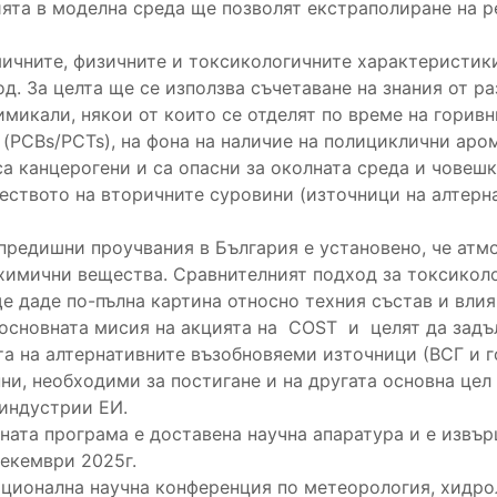
ята в моделна среда ще позволят екстраполиране на ре
мичните, физичните и токсикологичните характеристики
од. За целта ще се използва съчетаване на знания от р
имикали, някои от които се отделят по време на горив
(PCBs/PCTs), на фона на наличие на полициклични аром
 канцерогени и са опасни за околната среда и човешко
чеството на вторичните суровини (източници на алтерн
 предишни проучвания в България е установено, че атм
химични вещества. Сравнителният подход за токсиколо
е даде по-пълна картина относно техния състав и вли
основната мисия на акцията на COST и целят да задъ
а на алтернативните възобновяеми източници (ВСГ и го
ни, необходими за постигане и на другата основна цел
индустрии ЕИ.
тната програма е доставена научна апаратура и е извъ
декември 2025г.
ационална научна конференция по метеорология, хидро