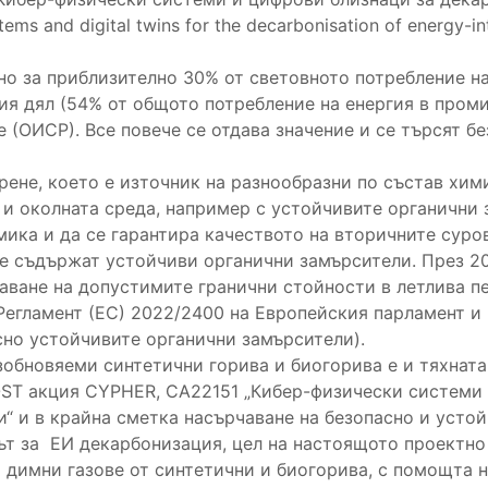
s and digital twins for the decarbonisation of energy-int
о за приблизително 30% от световното потребление на
ия дял (54% от общото потребление на енергия в пром
 (ОИСР). Все повече се отдава значение и се търсят б
рене, което е източник на разнообразни по състав хим
и околната среда, например с устойчивите органични з
мика и да се гарантира качеството на вторичните суро
 не съдържат устойчиви органични замърсители. През 2
аване на допустимите гранични стойности в летлива п
(Регламент (ЕС) 2022/2400 на Европейския парламент и
осно устойчивите органични замърсители).
зобновяеми синтетични горива и биогорива е и тяхната
OST акция CYPHER, CA22151 „Кибер-физически системи 
“ и в крайна сметка насърчаване на безопасно и усто
път за ЕИ декарбонизация, цел на настоящото проектно
 димни газове от синтетични и биогорива, с помощта 