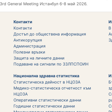
rd General Meeting Истанбул 6-8 май 2026.
Контакти
И
Kонтакти
В
Достъп до обществена информация
А
Aнтикорупция
З
Администрация
Полезни връзки
Защита на личните данни
Подаване на сигнали по ЗЗЛПСПОИН
Национална здравна статистика
И
Статистическа дейност в НЦОЗА
Б
Медико-статистическа отчетност към
з
НЦОЗА
С
Оперативни статистически данни
р
Годишни статистически данни
С