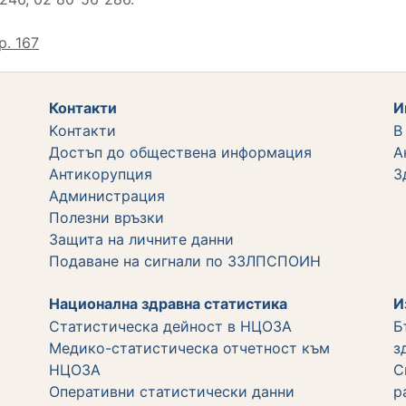
р. 167
Контакти
И
Kонтакти
В
Достъп до обществена информация
А
Aнтикорупция
З
Администрация
Полезни връзки
Защита на личните данни
Подаване на сигнали по ЗЗЛПСПОИН
Национална здравна статистика
И
Статистическа дейност в НЦОЗА
Б
Медико-статистическа отчетност към
з
НЦОЗА
С
Оперативни статистически данни
р