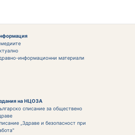
нформация
 медиите
ктуално
дравно-информационни материали
здания на НЦОЗА
ългарско списание за обществено
драве
писание „Здраве и безопасност при
абота"