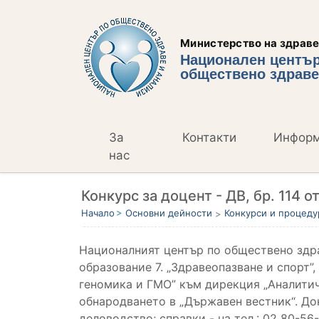
Министерство на здрав
Национален център
обществено здраве
За
Контакти
Инфор
нас
Конкурс за доцент - ДВ, бр. 114 от
Начало
Основни дейности
Конкурси и процеду
Националният център по обществено здра
образование 7. „Здравеопазване и спорт”
геномика и ГМО” към дирекция „Аналитичн
обнародването в „Държавен вестник“. Док
деловодство; справки - на тел.: 02 80-56