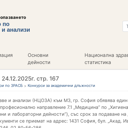
еопазването
 по
 и анализи
мация
Основни
Национална здра
дейности
статистика
 24.12.2025г. стр. 167
ри по ЗРАСБ
Конкурси за академични длъжности
ве и анализи (НЦОЗА) към МЗ, гр. София обявява един 
, професионално направление 7.1 „Медицина” по „Хигиен
и и лабораторни дейности”), със срок за подаване на 
ументи се приемат на адрес: 1431 София, бул. „Акад. И
-246, 02 80-56-286.