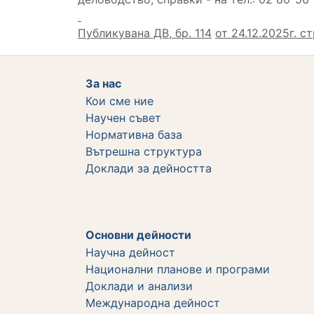
Публикувана
ДВ, бр.
1
14
от
2
4.12.2025г. ст
За нас
Кои сме ние
Научен съвет
Нормативна база
Вътрешна структура
Дoклади за дейността
Основни дейности
Научна дейност
Национални планове и програми
Доклади и анализи
Международна дейност