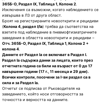
365Б-О, Раздел ІХ, Таблица 1, Колона 2
.
Изключения са възможни, когато наблюдението се
извършва в ЛЗ от друга област.
Броят на регистрираните новооткрити и рецидиви
(
Колона 4, раздел І/Іа
) трябва да съответства на
взетите под наблюдение в пневмофтизиатричните
заведения в областта новооткрити и рецидиви –
Отч. 365Б-О, Раздел ІХ, Таблица 1, Колона 2 +
колона 4
.
Данните от Раздел Іа се включват в Раздел І.
Раздел Іа съдържа данни за лицата, които през
отчетната година са били на възраст от 0 до 17
навършени години (17 г., 11 месеца и 29 дни).
Всички контроли, посочени за I-ви раздел са в
сила и за Раздел Іа.
Отчетът се подписва от Ръководителя на
заведението, който носи отговорността за
точността и верността на данните.