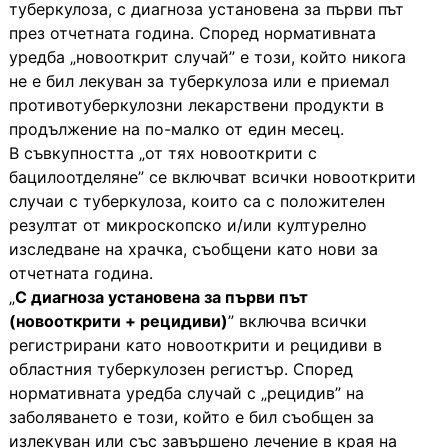
туберкулоза, с диагноза установена за първи път
през отчетната година. Според нормативната
уредба „новооткрит случай” е този, който никога
не е бил лекуван за туберкулоза или е приемал
противотуберкулозни лекарствени продукти в
продължение на по-малко от един месец.
В съвкупността „от тях новооткрити с
бацилоотделяне” се включват всички новооткрити
случаи с туберкулоза, които са с положителен
резултат от микроскопско и/или културелно
изследване на храчка, съобщени като нови за
отчетната година.
„
С диагноза установена за първи път
(новооткрити + рецидиви)
” включва всички
регистрирани като новооткрити и рецидиви в
областния туберкулозен регистър. Според
нормативната уредба случай с „рецидив” на
заболяването е този, който е бил съобщен за
излекуван или със завършено лечение в края на