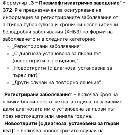
Формуляр
„З – Пневмофтизиатрично заведение” –
372-Р
е предназначен за осигуряване на
информация за регистрираните заболявания от
активна туберкулоза и хронични неспецифични
белодробни заболявания (ХНБЗ) по форми на
заболяването и в следните категории:
„Регистрирани заболявания”
„С диагноза установена за първи път
(новооткрити + рецидиви)”
„Новооткрити (с диагноза, установена за
първи път)”
„Други случаи на повторно лечение”
„
Регистрирани заболявания
” – включва броя на
всички болни през отчетната година, независимо
дали диагнозата им е установена за първи път
през настоящата или минала година.
„
Новооткрити (с диагноза, установена за първи
път)
” – включва новооткритите случаи на