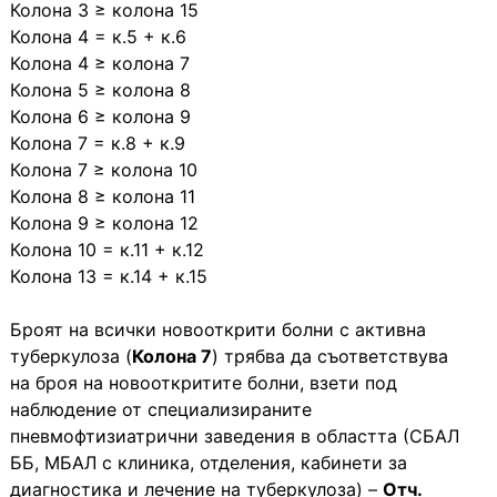
Колона 3 ≥ колона 15
Колона 4 = к.5 + к.6
Колона 4 ≥ колона 7
Колона 5 ≥ колона 8
Колона 6 ≥ колона 9
Колона 7 = к.8 + к.9
Колона 7 ≥ колона 10
Колона 8 ≥ колона 11
Колона 9 ≥ колона 12
Колона 10 = к.11 + к.12
Колона 13 = к.14 + к.15
Броят на всички новооткрити болни с активна
туберкулоза (
Колона 7
) трябва да съответствува
на броя на новооткритите болни, взети под
наблюдение от специализираните
пневмофтизиатрични заведения в областта (СБАЛ
ББ, МБАЛ с клиника, отделения, кабинети за
диагностика и лечение на туберкулоза) –
Отч.