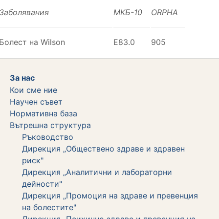
Заболявания
МКБ-10
ORPHA
Болест на Wilson
E83.0
905
За нас
Кои сме ние
Научен съвет
Нормативна база
Вътрешна структура
Ръководство
Дирекция „Обществено здраве и здравен
риск"
Дирекция „Аналитични и лабораторни
дейности"
Дирекция „Промоция на здраве и превенция
на болестите"
Дирекция „Психично здраве и превенция на