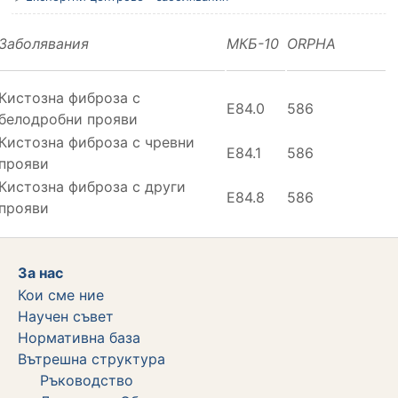
Заболявания
МКБ-10
ORPHA
Кистозна фиброза с
E84.0
586
белодробни прояви
Кистозна фиброза с чревни
E84.1
586
прояви
Кистозна фиброза с други
E84.8
586
прояви
За нас
Кои сме ние
Научен съвет
Нормативна база
Вътрешна структура
Ръководство