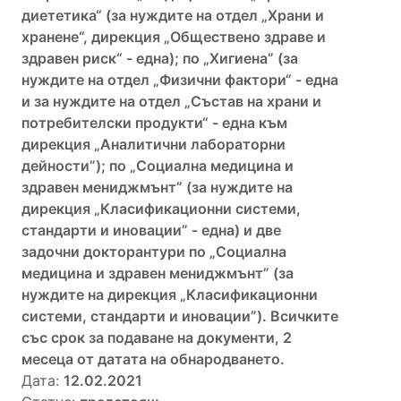
диететика“ (за нуждите на отдел „Храни и
хранене“, дирекция „Обществено здраве и
здравен риск“ - една); по „Хигиена” (за
нуждите на отдел „Физични фактори“ - една
и за нуждите на отдел „Състав на храни и
потребителски продукти“ - една към
дирекция „Аналитични лабораторни
дейности”); по „Социална медицина и
здравен мениджмънт” (за нуждите на
дирекция „Класификационни системи,
стандарти и иновации” - една) и две
задочни докторантури по „Социална
медицина и здравен мениджмънт” (за
нуждите на дирекция „Класификационни
системи, стандарти и иновации”). Всичките
със срок за подаване на документи, 2
месеца от датата на обнародването.
Дата:
12.02.2021