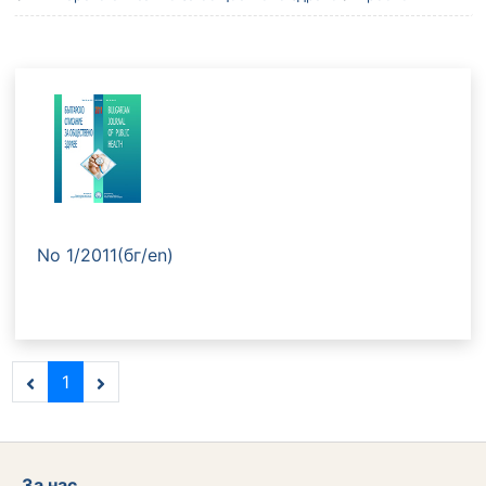
No 1/2011(бг/en)
1
За нас