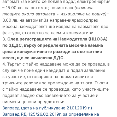
автомат /за който се ползва вода/; електроенергия
– 15.00 лв. на автомат; почистване
(включва
площите около автомата + изхвърляне на кошче)
–
3.00 лв. на автомат.За направенияразходпрез
месеца,наемодателят ще издава на наемателя две
фактури, съответно за наем и консумативи.
3.
След регистрацията на Наемодателя (НЦОЗА)
по ЗДДС, върху определената месечна наемна
цена и консумативните разходи за съответния
месец ще се начислява ДДС.
4. Търгът с тайно наддаване може да се проведе, в
случай че поне един кандидат е подал заявление
за участие, отговарящо на нормативните и
тръжните условия за провеждане на търга. Търгът
с тайно наддаване се провежда, като участниците
подават заедно със заявлението за участие и
писмени ценови предложения.
Заповед (дата на публикуване 21.01.2019 г.)
Заповед РД-125/26.02.2019г. за определяне на