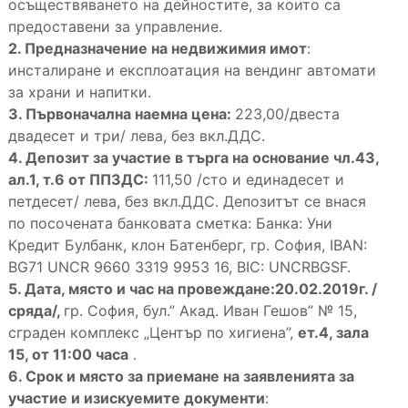
осъществяването на дейностите, за които са
предоставени за управление.
2. Предназначение на недвижимия имот
:
инсталиране и експлоатация на вендинг автомати
за храни и напитки.
3. Първоначална наемна цена:
223,00/двеста
двадесет и три/ лева, без вкл.ДДС.
4. Депозит за участие в търга на основание чл.43,
ал.1, т.6 от ППЗДС:
111,50 /сто и единадесет и
петдесет/ лева, без вкл.ДДС. Депозитът се внася
по посочената банковата сметка: Банка: Уни
Кредит Булбанк, клон Батенберг, гр. София, IBAN:
BG71 UNCR 9660 3319 9953 16, BIC: UNCRBGSF.
5. Дата, място и час на провеждане:20.02.2019г. /
сряда/,
гр. София, бул.” Акад. Иван Гешов” № 15,
сграден комплекс „Център по хигиена”,
ет.4, зала
15, от 11:00 часа
.
6. Срок и място за приемане на заявленията за
участие и изискуемите документи
: