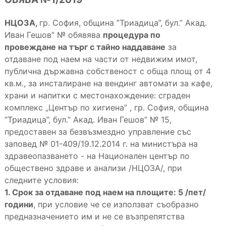
НЦОЗА,
гр. София, община ”Триадица”, бул.” Акад.
Иван Гешов” № обявява
процедура по
провеждане на търг с тайно наддаване
за
отдаване под наем на части от недвижим имот,
публична държавна собственост с обща площ от 4
кв.м., за инсталиране на вендинг автомати за кафе,
храни и напитки с местонахождение: сграден
комплекс „Център по хигиена” , гр. София, община
”Триадица”, бул.” Акад. Иван Гешов” № 15,
предоставен за безвъзмездно управление със
заповед № 01-409/19.12.2014 г. на министъра на
здравеопазването - на Национален център по
обществено здраве и анализи /НЦОЗА/, при
следните условия:
1. Срок за отдаване под наем на площите: 5 /пет/
години
, при условие че се използват съобразно
предназначението им и не се възпрепятства