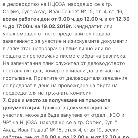
в деловодство на НЦОЗА, находящо се в гр.
София, бул.” Акад. Иван Гешов” № 15, ет. 4, ст. 16,
всеки работен ден
от 9.00 ч. до 12.00 ч. и от 12.30
ч. до 17:00ч. на 19.02.2019г.
Кандидатът или
упълномощен от него представител подава
заявлението за участие и изискуемите документи
в запечатан непрозрачен плик лично или по
пощата с препоръчано писмо с обратна разписка.
На запечатания плик служител от деловодството
поставя входящ номер с вписани дата и час на
постъпване. Приетите от деловодителя заявления
се предават в деня на провеждане на търга на
председателя на тръжната комисия.
7. Срок и място за получаване на тръжната
документация
: Тръжната документация за
участие, може да бъде закупена от отдел „ФСО и
ЧР” на НЦОЗА, находящо се в гр. София, бул. ”
Акад. Иван Гешов” № 15, етаж 4, стая 19, всеки
работен ден от
09.00 ч. до 12.00 ч. и от 12.30 ч. до